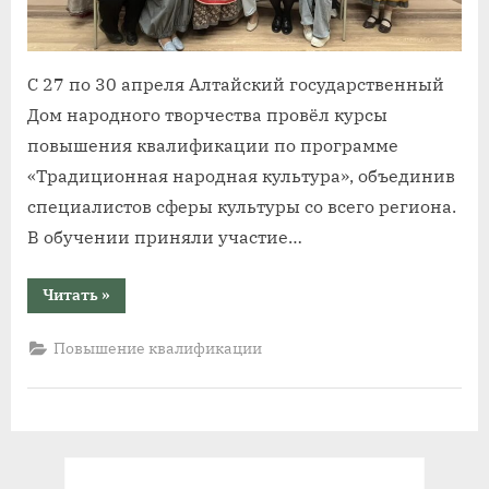
С 27 по 30 апреля Алтайский государственный
Дом народного творчества провёл курсы
повышения квалификации по программе
«Традиционная народная культура», объединив
специалистов сферы культуры со всего региона.
В обучении приняли участие…
“В
Читать
»
АГДНТ
прошли
курсы
Повышение квалификации
повышения
квалификации
по
традиционной
народной
культуре”