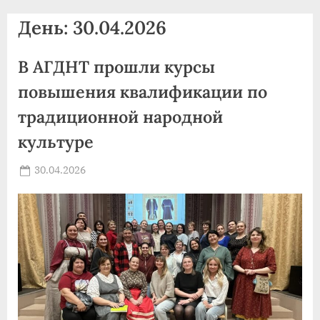
agdnt@yandex.ru
День:
30.04.2026
тел./
факс:
В АГДНТ прошли курсы
+7
(3852)
повышения квалификации по
63
традиционной народной
39
культуре
59
Posted
30.04.2026
By
on
news