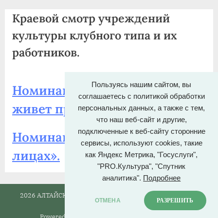
agdnt@yandex.ru
Краевой смотр учреждений
тел./
факс:
культуры клубного типа и их
+7
работников.
(3852)
63
39
Пользуясь нашим сайтом, вы
Номинация «Дом, в котором
59
соглашаетесь с политикой обработки
живет праздник».
персональных данных, а также с тем,
что наш веб-сайт и другие,
подключенные к веб-сайту сторонние
Номинация «Клубная жизнь в
сервисы, используют cookies, такие
лицах».
как Яндекс Метрика, "Госуслуги",
"PRO.Культура", "Спутник
аналитика".
Подробнее
2026 АЛТАЙСКИЙ ГОСУДАРСТВЕННЫЙ ДОМ НАРОДНОГО
ОТМЕНА
РАЗРЕШИТЬ
ТВОРЧЕСТВА.
Powered by
PressBook News WordPress theme