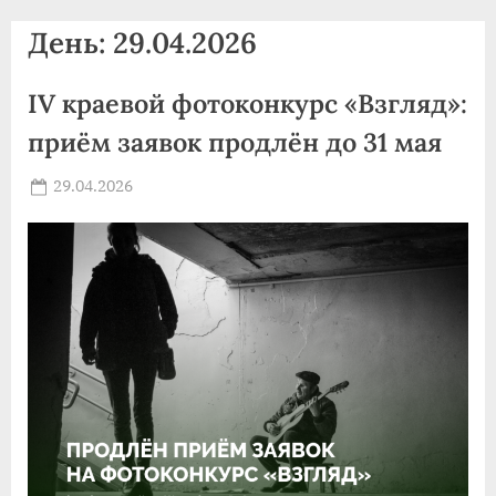
agdnt@yandex.ru
День:
29.04.2026
тел./
факс:
IV краевой фотоконкурс «Взгляд»:
+7
(3852)
приём заявок продлён до 31 мая
63
39
Posted
29.04.2026
By
on
news
59