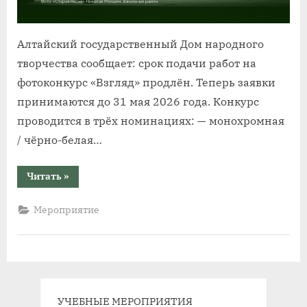
Алтайский государственный Дом народного
творчества сообщает: срок подачи работ на
фотоконкурс «Взгляд» продлён. Теперь заявки
принимаются до 31 мая 2026 года. Конкурс
проводится в трёх номинациях: — монохромная
/ чёрно-белая…
“IV
Читать
»
краевой
фотоконкурс
«Взгляд»:
Мероприятие
приём
заявок
продлён
до
31
мая”
УЧЕБНЫЕ МЕРОПРИЯТИЯ