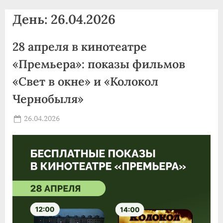
agdnt@yandex.ru
День:
26.04.2026
тел./
факс:
28 апреля в кинотеатре
+7
(3852)
«Премьера»: показы фильмов
63
«Свет в окне» и «Колокол
39
Чернобыля»
59
Posted
26.04.2026
By
on
news