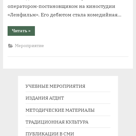
оператором-постановщиком на киностудии
«Ленфильм». Его дебютом стала комедийная…
“28
Читать
»
апреля
в
кинотеатре
Мероприятие
«Премьера»:
показы
фильмов
«Свет
в
окне»
и
«Колокол
Чернобыля»”
УЧЕБНЫЕ МЕРОПРИЯТИЯ
ИЗДАНИЯ АГДНТ
МЕТОДИЧЕСКИЕ МАТЕРИАЛЫ
ТРАДИЦИОННАЯ КУЛЬТУРА
ПУБЛИКАЦИИ В СМИ