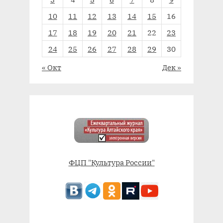
10
11
12
13
14
15
16
17
18
19
20
21
22
23
24
25
26
27
28
29
30
« Окт
Дек »
ФЦП "Культура России"