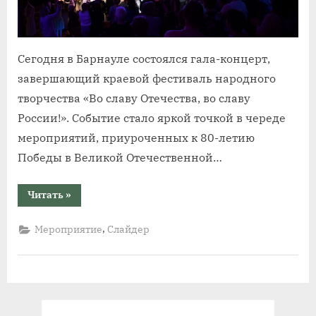
Сегодня в Барнауле состоялся гала-концерт,
завершающий краевой фестиваль народного
творчества «Во славу Отечества, во славу
России!». Событие стало яркой точкой в череде
мероприятий, приуроченных к 80-летию
Победы в Великой Отечественной…
“В
Читать
»
Алтайском
крае
состоялся
,
Мероприятие
Слайдер
Гала-
концерт
фестиваля
«Во
славу
Отечества,
во
славу
России!»”