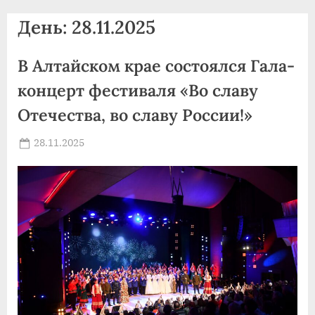
agdnt@yandex.ru
День:
28.11.2025
тел./
факс:
В Алтайском крае состоялся Гала-
+7
(3852)
концерт фестиваля «Во славу
63
Отечества, во славу России!»
39
59
Posted
28.11.2025
By
on
news