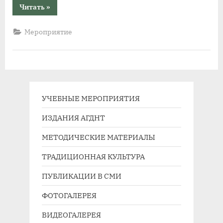
“Алтайский
Читать
»
композитор
Олег
Марков
Мероприятие
представил
край
на
всероссийском
фестивале
«Моё
Отечество
–
моя
Россия!»
УЧЕБНЫЕ МЕРОПРИЯТИЯ
в
Москве”
ИЗДАНИЯ АГДНТ
МЕТОДИЧЕСКИЕ МАТЕРИАЛЫ
ТРАДИЦИОННАЯ КУЛЬТУРА
ПУБЛИКАЦИИ В СМИ
ФОТОГАЛЕРЕЯ
ВИДЕОГАЛЕРЕЯ