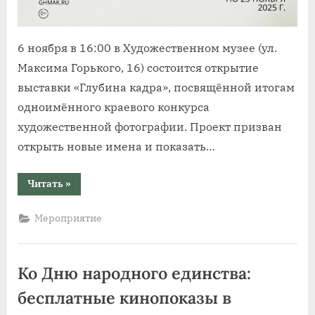
6 ноября в 16:00 в Художественном музее (ул.
Максима Горького, 16) состоится открытие
выставки «Глубина кадра», посвящённой итогам
одноимённого краевого конкурса
художественной фотографии. Проект призван
открыть новые имена и показать…
“«Глубина
Читать
»
кадра»:
в
Алтайском
Мероприятие
крае
открывается
выставка
фотографов”
Ко Дню народного единства:
бесплатные кинопоказы в