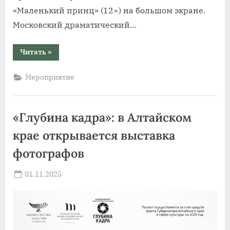
«Маленький принц» (12+) на большом экране.
Московский драматический…
“«Спектакль
Читать
»
на
экране»
в
Мероприятие
кинотеатре
«Премьера»”
«Глубина кадра»: в Алтайском
крае открывается выставка
фотографов
Posted
01.11.2025
By
on
news