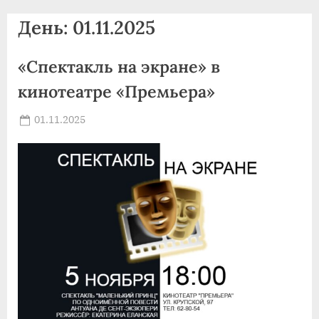
agdnt@yandex.ru
День:
01.11.2025
тел./
факс:
«Спектакль на экране» в
+7
(3852)
кинотеатре «Премьера»
63
39
Posted
01.11.2025
By
on
news
59