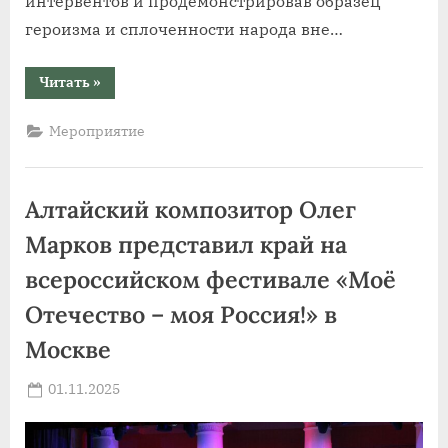
интервентов и продемонстрировав образец
героизма и сплоченности народа вне…
“Ко
Читать
»
Дню
народного
единства:
Мероприятие
бесплатные
кинопоказы
в
«Премьере»”
Алтайский композитор Олег
Марков представил край на
всероссийском фестивале «Моё
Отечество – моя Россия!» в
Москве
Posted
01.11.2025
By
on
news