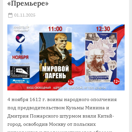
«Премьере»
Posted
01.11.2025
By
on
news
4 ноября 1612 г. воины народного ополчения
под предводительством Кузьмы Минина и
Дмитрия Пожарского штурмом взяли Китай-
город, освободив Москву от польских