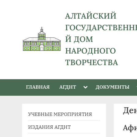
Skip
to
АЛТАЙСКИЙ
content
ГОСУДАРСТВЕНН
Й ДОМ
НАРОДНОГО
ТВОРЧЕСТВА
адрес:
656043,
Toggle
ГЛАВНАЯ
АГДНТ
ДОКУМЕНТЫ
Алтайский
sub-
menu
край,
г.
Де
УЧЕБНЫЕ МЕРОПРИЯТИЯ
Барнаул,
ул.
Афи
ИЗДАНИЯ АГДНТ
Ползунова,