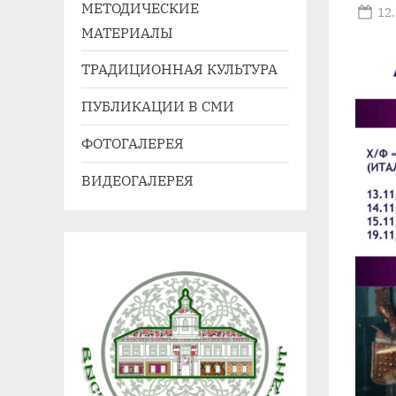
МЕТОДИЧЕСКИЕ
41,
Po
12
МАТЕРИАЛЫ
on
e-
mail:
ТРАДИЦИОННАЯ КУЛЬТУРА
agdnt@yandex.ru
ПУБЛИКАЦИИ В СМИ
тел./
факс:
ФОТОГАЛЕРЕЯ
+7
ВИДЕОГАЛЕРЕЯ
(3852)
63
39
59