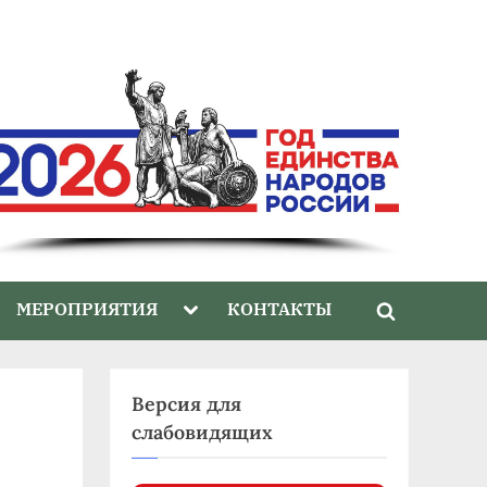
gle
Toggle
МЕРОПРИЯТИЯ
КОНТАКТЫ
Toggle
-
sub-
nu
menu
search
form
Версия для
слабовидящих