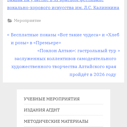
вокально-хорового искусства им. Л.С. Калинкина
Мероприятие
Навигация
П
Бесплатные показы «Вот такие чудеса» и «Хлеб
р
и розы» в «Премьере»
по
е
С
«Поклон Алтаю»: гастрольный тур
записям
д
л
заслуженных коллективов самодеятельного
ы
е
художественного творчества Алтайского края
д
д
пройдёт в 2026 году
у
у
щ
ю
а
щ
УЧЕБНЫЕ МЕРОПРИЯТИЯ
я
а
ИЗДАНИЯ АГДНТ
з
я
МЕТОДИЧЕСКИЕ МАТЕРИАЛЫ
а
з