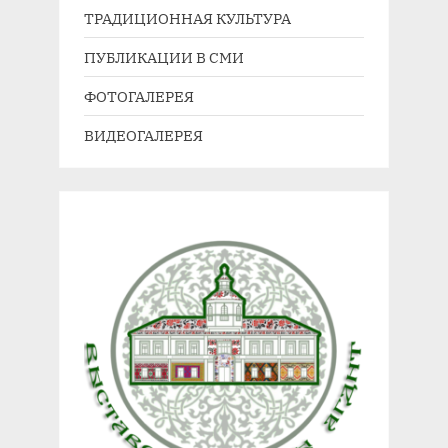
п
а
ТРАДИЦИОННАЯ КУЛЬТУРА
и
п
ПУБЛИКАЦИИ В СМИ
с
и
ь
с
ФОТОГАЛЕРЕЯ
:
ь
ВИДЕОГАЛЕРЕЯ
: