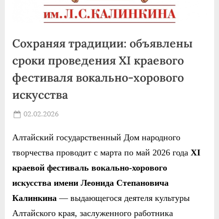
Сохраняя традиции: объявлены
сроки проведения XI краевого
фестиваля вокально-хорового
искусства
Posted
02.02.2026
By
on
news
Алтайский государственный Дом народного
творчества проводит с марта по май 2026 года
XI
краевой фестиваль вокально-хорового
искусства имени Леонида Степановича
Калинкина
— выдающегося деятеля культуры
Алтайского края, заслуженного работника