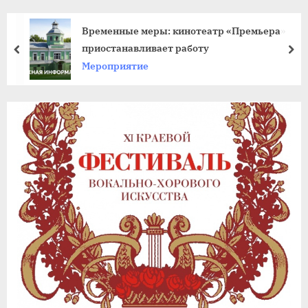
agdnt@yandex.ru
тел./
Временные меры: кинотеатр «Премьера»
факс:
приостанавливает работу
пред
да
+7
Мероприятие
(3852)
63
39
59