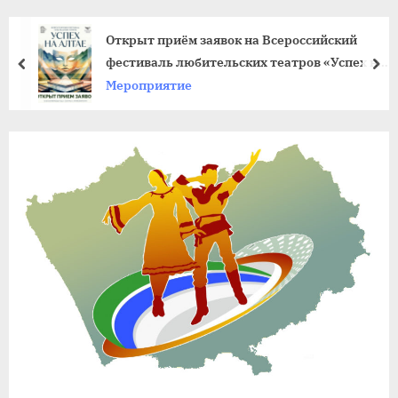
agdnt@yandex.ru
тел./
Открыт приём заявок на Всероссийский
факс:
фестиваль любительских театров «Успех на
пред
да
+7
Алтае»
Мероприятие
(3852)
63
39
59