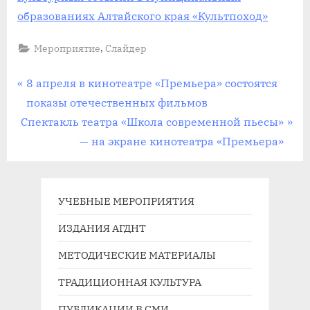
образованиях Алтайского края «Культпоход»
,
Мероприятие
Слайдер
Навигация
П
8 апреля в кинотеатре «Премьера» состоятся
р
показы отечественных фильмов
по
С
е
Спектакль театра «Школа современной пьесы»
записям
л
д
— на экране кинотеатра «Премьера»
е
ы
д
д
у
у
УЧЕБНЫЕ МЕРОПРИЯТИЯ
ю
щ
ИЗДАНИЯ АГДНТ
щ
а
МЕТОДИЧЕСКИЕ МАТЕРИАЛЫ
а
я
я
з
ТРАДИЦИОННАЯ КУЛЬТУРА
з
а
ПУБЛИКАЦИИ В СМИ