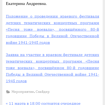
Екатерина Андреевна.
Положение о проведении краевого фестиваля
детских тематических концертных программ
«Песня тоже воевала», посвящённого 80-й
годовщине Победы в Великой Отечественной
войне 1941-1945 годов
Заявка на участие в краевом фестивале детских
тематических концертных программ «Песня
тоже воевала», посвящённом 80-й годовщине
Победы в Великой Отечественной войне 1941-
1945 годов
,
Мероприятие
Слайдер
Навигация
П
11 марта в 18:00 состоится очередное