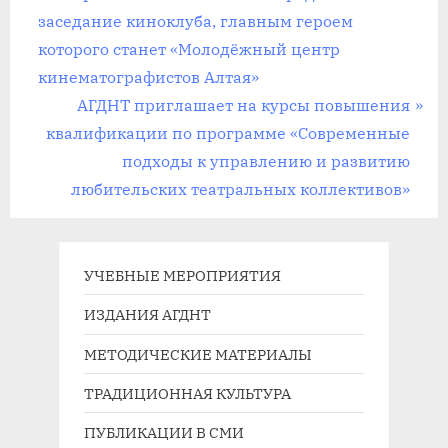
р
заседание киноклуба, главным героем
по
е
которого станет «Молодёжный центр
записям
д
кинематографистов Алтая»
ы
С
АГДНТ приглашает на курсы повышения
д
л
квалификации по программе «Современные
у
е
подходы к управлению и развитию
щ
д
любительских театральных коллективов»
а
у
я
ю
з
щ
УЧЕБНЫЕ МЕРОПРИЯТИЯ
а
а
ИЗДАНИЯ АГДНТ
п
я
МЕТОДИЧЕСКИЕ МАТЕРИАЛЫ
и
з
с
а
ТРАДИЦИОННАЯ КУЛЬТУРА
ь
п
ПУБЛИКАЦИИ В СМИ
:
и