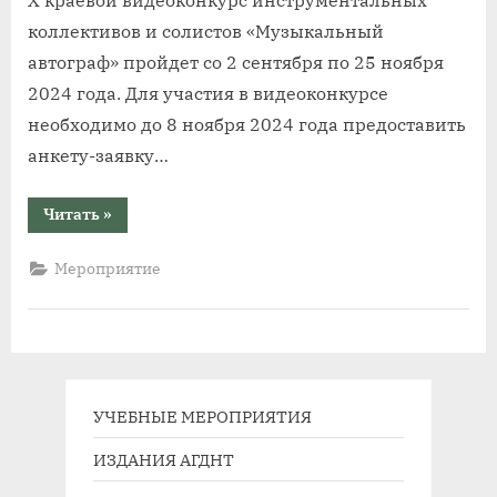
коллективов и солистов «Музыкальный
автограф» пройдет со 2 сентября по 25 ноября
2024 года. Для участия в видеоконкурсе
необходимо до 8 ноября 2024 года предоставить
анкету-заявку…
“Открыт
Читать
»
приём
заявок
на
Мероприятие
участие
в
X
краевом
видеоконкурсе
инструментальных
коллективов
и
солистов
«Музыкальный
УЧЕБНЫЕ МЕРОПРИЯТИЯ
автограф»”
ИЗДАНИЯ АГДНТ