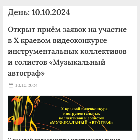
agdnt@yandex.ru
День:
10.10.2024
тел./
факс:
Открыт приём заявок на участие
+7
(3852)
в X краевом видеоконкурсе
63
инструментальных коллективов
39
и солистов «Музыкальный
59
автограф»
Posted
10.10.2024
By
on
news
X краевой видеоконкурс инструментальных