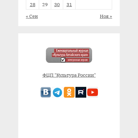
28
29
30
31
« Сен
Ноя »
ФЦП "Культура России"