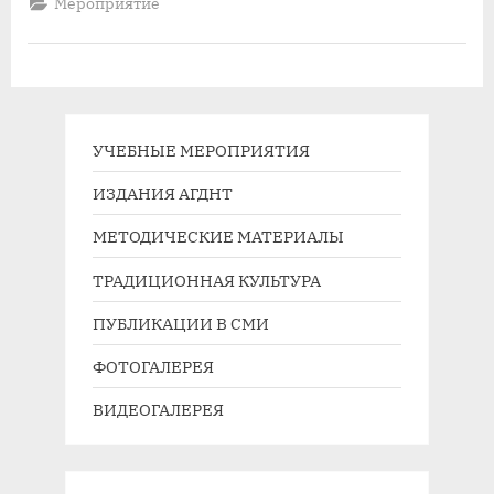
Мероприятие
представленных
для
участия
в
Межрегиональном
фестивале
детского
театрального
творчества
имени
УЧЕБНЫЕ МЕРОПРИЯТИЯ
В.С.
Золотухина
ИЗДАНИЯ АГДНТ
«ИСТОК»”
МЕТОДИЧЕСКИЕ МАТЕРИАЛЫ
ТРАДИЦИОННАЯ КУЛЬТУРА
ПУБЛИКАЦИИ В СМИ
ФОТОГАЛЕРЕЯ
ВИДЕОГАЛЕРЕЯ