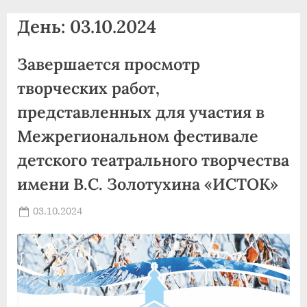
agdnt@yandex.ru
День:
03.10.2024
тел./
факс:
Завершается просмотр
+7
(3852)
творческих работ,
63
представленных для участия в
39
Межрегиональном фестивале
59
детского театрального творчества
имени В.С. Золотухина «ИСТОК»
Posted
03.10.2024
By
on
news