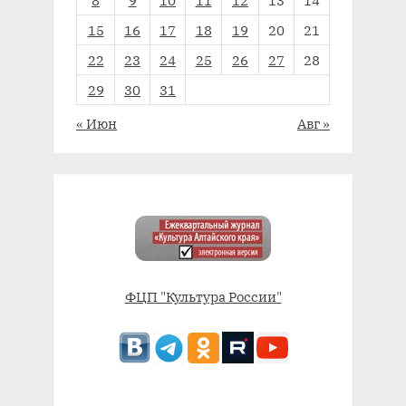
15
16
17
18
19
20
21
22
23
24
25
26
27
28
29
30
31
« Июн
Авг »
ФЦП "Культура России"