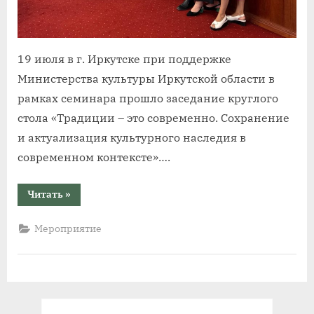
19 июля в г. Иркутске при поддержке
Министерства культуры Иркутской области в
рамках семинара прошло заседание круглого
стола «Традиции – это современно. Сохранение
и актуализация культурного наследия в
современном контексте»….
“Всероссийский
Читать
»
семинар
«Сохранение
и
Мероприятие
развитие
этнокультурного
потенциала
регионов»
состоялся
в
Иркутской
области”