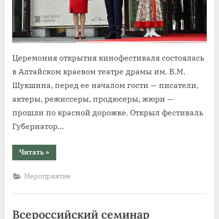
Церемония открытия кинофестиваля состоялась
в Алтайском краевом театре драмы им. В.М.
Шукшина, перед ее началом гости — писатели,
актеры, режиссеры, продюсеры, жюри —
прошли по красной дорожке. Открыл фестиваль
Губернатор…
“В
Читать
»
Алтайском
крае
23
Мероприятие
июля
состоялось
торжественное
открытие
XXVI
Всероссийский семинар
Всероссийского