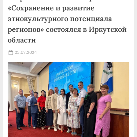
Шукшинского
кинофестиваля”
«Сохранение и развитие
этнокультурного потенциала
регионов» состоялся в Иркутской
области
Posted
23.07.2024
By
on
news