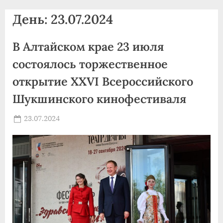
agdnt@yandex.ru
День:
23.07.2024
тел./
факс:
В Алтайском крае 23 июля
+7
(3852)
состоялось торжественное
63
открытие XXVI Всероссийского
39
Шукшинского кинофестиваля
59
Posted
23.07.2024
By
on
news