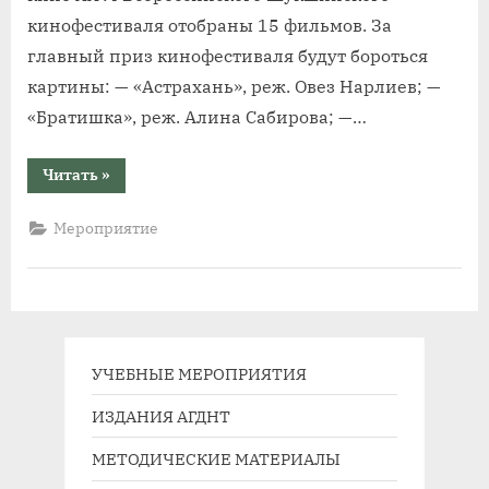
кинофестиваля отобраны 15 фильмов. За
главный приз кинофестиваля будут бороться
картины: — «Астрахань», реж. Овез Нарлиев; —
«Братишка», реж. Алина Сабирова; —…
“Показы
Читать
»
короткометражных
фильмов
Шукшинского
Мероприятие
кинофестиваля
пройдут
в
Барнауле
на
открытой
площадке”
УЧЕБНЫЕ МЕРОПРИЯТИЯ
ИЗДАНИЯ АГДНТ
МЕТОДИЧЕСКИЕ МАТЕРИАЛЫ