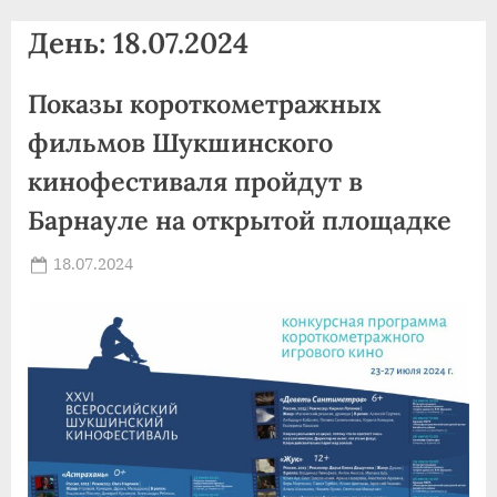
agdnt@yandex.ru
День:
18.07.2024
тел./
факс:
Показы короткометражных
+7
(3852)
фильмов Шукшинского
63
кинофестиваля пройдут в
39
Барнауле на открытой площадке
59
Posted
18.07.2024
By
on
news