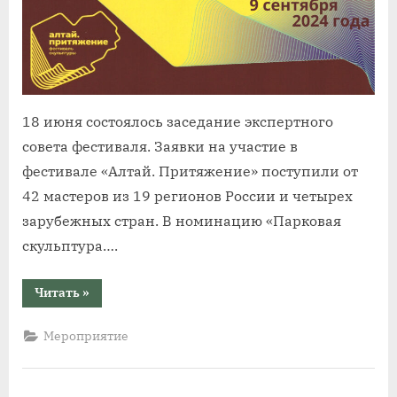
18 июня состоялось заседание экспертного
совета фестиваля. Заявки на участие в
фестивале «Алтай. Притяжение» поступили от
42 мастеров из 19 регионов России и четырех
зарубежных стран. В номинацию «Парковая
скульптура….
“На
Читать
»
участие
в
III
Мероприятие
Международном
фестивале
деревянной
скульптуры
«Алтай.