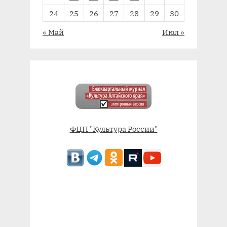
24
25
26
27
28
29
30
« Май
Июл »
ФЦП "Культура России"