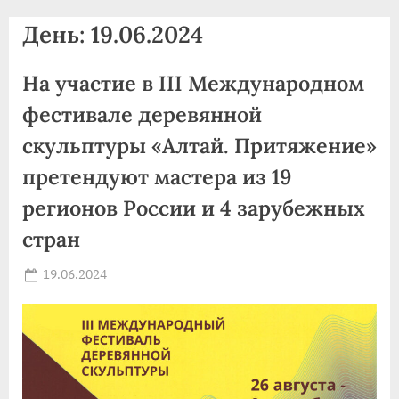
agdnt@yandex.ru
День:
19.06.2024
тел./
факс:
На участие в III Международном
+7
(3852)
фестивале деревянной
63
скульптуры «Алтай. Притяжение»
39
претендуют мастера из 19
59
регионов России и 4 зарубежных
стран
Posted
19.06.2024
By
on
news