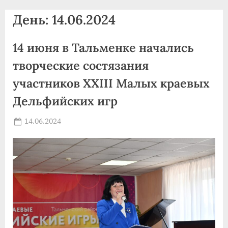
agdnt@yandex.ru
День:
14.06.2024
тел./
факс:
14 июня в Тальменке начались
+7
(3852)
творческие состязания
63
участников XXIII Малых краевых
39
Дельфийских игр
59
Posted
14.06.2024
By
on
news