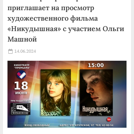
краевых
Дельфийских
приглашает на просмотр
игр”
художественного фильма
«Никудышная» с участием Ольги
Машной
Posted
14.06.2024
By
on
news