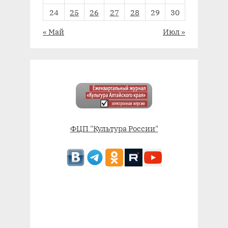
24
25
26
27
28
29
30
« Май
Июл »
ФЦП "Культура России"