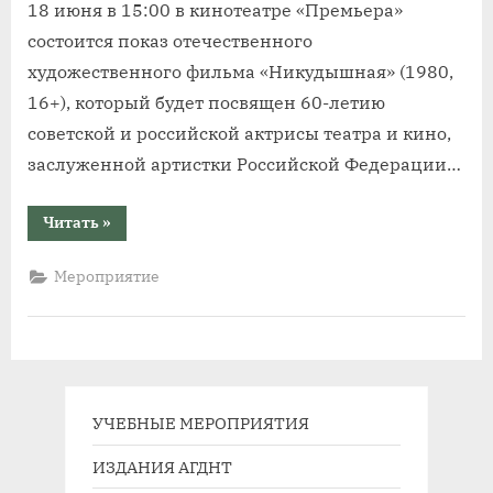
18 июня в 15:00 в кинотеатре «Премьера»
состоится показ отечественного
художественного фильма «Никудышная» (1980,
16+), который будет посвящен 60-летию
советской и российской актрисы театра и кино,
заслуженной артистки Российской Федерации…
“Кинотеатр
Читать
»
«Премьера»
приглашает
на
Мероприятие
просмотр
художественного
фильма
«Никудышная»
с
участием
Ольги
Машной”
УЧЕБНЫЕ МЕРОПРИЯТИЯ
ИЗДАНИЯ АГДНТ