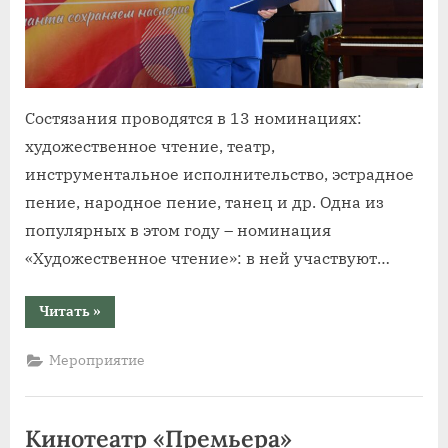
Состязания проводятся в 13 номинациях:
художественное чтение, театр,
инструментальное исполнительство, эстрадное
пение, народное пение, танец и др. Одна из
популярных в этом году – номинация
«Художественное чтение»: в ней участвуют…
“14
Читать
»
июня
в
Тальменке
Мероприятие
начались
творческие
состязания
участников
XXIII
Кинотеатр «Премьера»
Малых