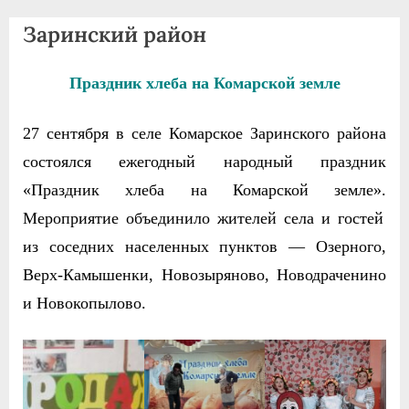
agdnt@yandex.ru
Заринский район
тел./
факс:
+7
Праздник хлеба на Комарской земле
(3852)
63
27 сентября в селе Комарское Заринского района
39
состоялся ежегодный народный праздник
59
«Праздник хлеба на Комарской земле».
Мероприятие объединило жителей села и гостей
из соседних населенных пунктов — Озерного,
Верх-Камышенки, Новозыряново, Новодраченино
и Новокопылово.