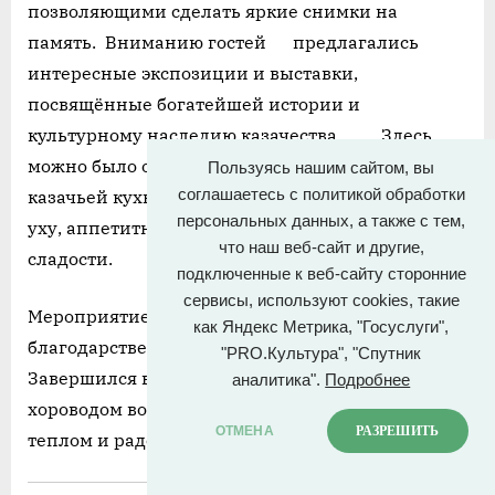
позволяющими сделать яркие снимки на
память. Вниманию гостей предлагались
интересные экспозиции и выставки,
посвящённые богатейшей истории и
культурному наследию казачества. Здесь
можно было отведать традиционные блюда
Пользуясь нашим сайтом, вы
казачьей кухни: ароматную шурпу, вкуснейшую
соглашаетесь с политикой обработки
персональных данных, а также с тем,
уху, аппетитный шашлык и различные
что наш веб-сайт и другие,
сладости.
подключенные к веб-сайту сторонние
сервисы, используют cookies, такие
Мероприятие завершилось вручением
как Яндекс Метрика, "Госуслуги",
благодарственных писем активным участникам.
"PRO.Культура", "Спутник
Завершился вечер большим дружным
аналитика".
Подробнее
хороводом вокруг костра, наполнившим сердца
ОТМЕНА
РАЗРЕШИТЬ
теплом и радостью.