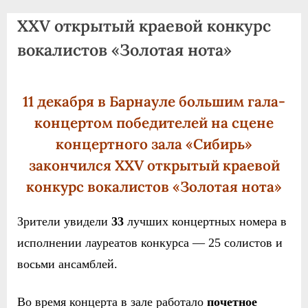
agdnt@yandex.ru
XXV открытый краевой конкурс
тел./
факс:
вокалистов «Золотая нота»
+7
(3852)
63
11 декабря в Барнауле большим гала-
39
концертом победителей на сцене
59
концертного зала «Сибирь»
закончился XXV открытый краевой
конкурс вокалистов «Золотая нота»
Зрители увидели
33
лучших концертных номера в
исполнении лауреатов конкурса — 25 солистов и
восьми ансамблей.
Во время концерта в зале работало
поч
е
тное