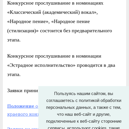
Конкурсное прослушивание в номинаци
ях
«
К
лассический (академический) вокал»,
«
Н
ародное пение», «
Н
ародное пение
(стилизация)» состоится без предварительного
этапа.
Конкурсное прослушивание в номинаци
и
«
Э
страдное исполнительство» проводится в два
этапа.
Заявки принимаются
до 15 ноября 2023 года
.
Пользуясь нашим сайтом, вы
соглашаетесь с политикой обработки
Положение
о проведении ХXV открытого
персональных данных, а также с тем,
краевого конкурса вокалистов «Золотая нота»
что наш веб-сайт и другие,
подключенные к веб-сайту сторонние
сервисы, используют cookies, такие