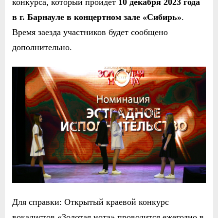
конкурса
, который пройд
е
т
10 декабря
2023 года
в г. Барнауле
в концертном зале «Сибирь»
.
Время заезда участников будет сообщено
дополнительно.
Для справки: О
ткрыт
ый
краево
й
конкурс
вокалистов «Золотая нота»
проводится ежегодно в