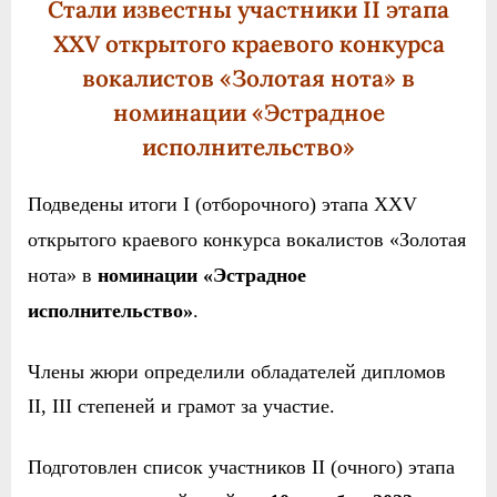
Стали известны участники II этапа
XXV открытого краевого конкурса
вокалистов «Золотая нота» в
номинации «Эстрадное
исполнительство»
Подведены итоги
I
(отборочного) этапа
XXV
открытого краевого конкурса вокалистов «Золотая
нота» в
номинации «Эстрадное
исполнительство»
.
Члены жюри определили обладателей дипломов
II,
III
степеней и грамот за участие.
Подготовлен
список участников
II
(очно
го
) этапа