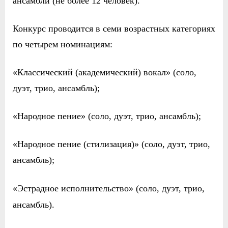
ансамбли (не более 12 человек).
Конкурс проводится в семи возрастных категориях
по
четыр
е
м
номинациям:
«Классический (академический) вокал» (соло,
дуэт, трио, ансамбль);
«Народное пение» (соло, дуэт, трио, ансамбль);
«Народное пение (стилизация)» (соло, дуэт, трио,
ансамбль);
«
Э
страдное исполнительство» (соло, д
уэт, трио,
ансамбль).