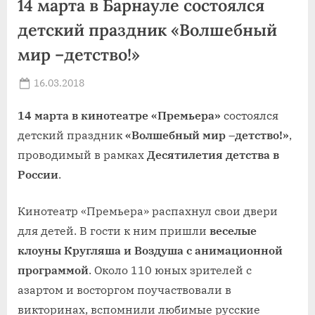
14 марта в Барнауле состоялся
детский праздник «Волшебный
мир –детство!»
Posted
16.03.2018
By
on
news
14 марта в кинотеатре «Премьера»
состоялся
детский праздник
«Волшебный мир –детство!»
,
проводимый в рамках
Десятилетия детства в
России
.
Кинотеатр «Премьера» распахнул свои двери
для детей. В гости к ним пришли
веселые
клоуны Кругляша и Воздуша с анимационной
программой
. Около 110 юных зрителей с
азартом и восторгом поучаствовали в
викторинах, вспомнили любимые русские