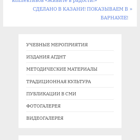
коллективов «Живите в радости!»
записям
д
С
СДЕЛАНО В КАЗАНИ! ПОКАЗЫВАЕМ В
ы
л
БАРНАУЛЕ!
д
е
у
д
щ
у
УЧЕБНЫЕ МЕРОПРИЯТИЯ
а
ю
ИЗДАНИЯ АГДНТ
я
щ
МЕТОДИЧЕСКИЕ МАТЕРИАЛЫ
з
а
а
я
ТРАДИЦИОННАЯ КУЛЬТУРА
п
з
ПУБЛИКАЦИИ В СМИ
и
а
с
п
ФОТОГАЛЕРЕЯ
ь
и
ВИДЕОГАЛЕРЕЯ
:
с
ь
: