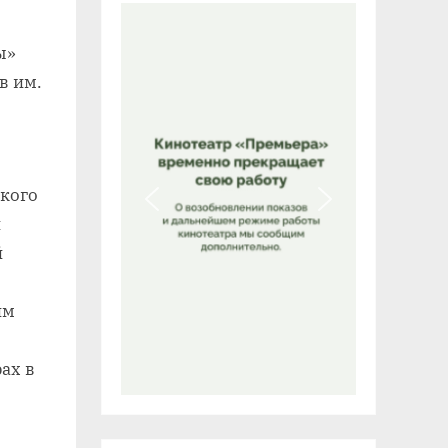
ы»
в им.
ского
и
й
им
ах в