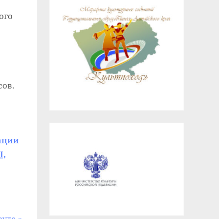
ого
сов.
ации
Ш,