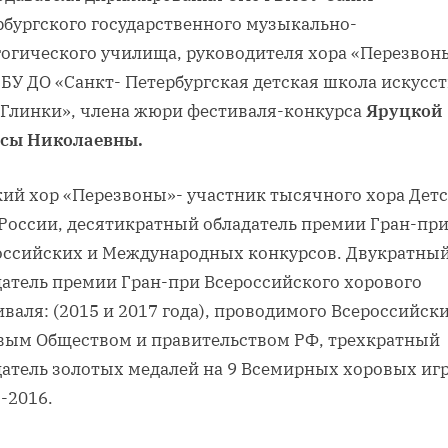
рбургского государственного музыкально-
гогического училища, руководителя хора «Перезвон
БУ ДО «Санкт- Петербургская детская школа искусст
. Глинки», члена жюри фестиваля-конкурса
Яруцкой
сы Николаевны.
кий хор «Перезвоны»- участник тысячного хора Дет
 России, десятикратный обладатель премии Гран-пр
оссийских и Международных конкурсов. Двукратны
датель премии Гран-при Всероссийского хорового
валя: (2015 и 2017 года), проводимого Всероссийск
вым Обществом и правительством РФ, трехкратный
датель золотых медалей на 9 Всемирных хоровых игр
-2016.