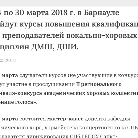
«Успех на Алтае»
4 по 30 марта 2018 г. в Барнауле
йдут курсы повышения квалифика
Toggle
sub-
 преподавателей вокально-хоровых
menu
сциплин ДМШ, ДШИ.
sted
.03.2018
By
news
5 марта
слушатели курсов (не участвующие в конкур
ут участие в прослушивании
II
регионального
иваля-конкурса академических хоровых коллекти
енние голоса»
.
7 марта
состоится
мастер-класс
доцента кафедры
емического хора, хормейстера концертного хора СП
одавателя дирижирования СПб ГБПОУ Санкт-