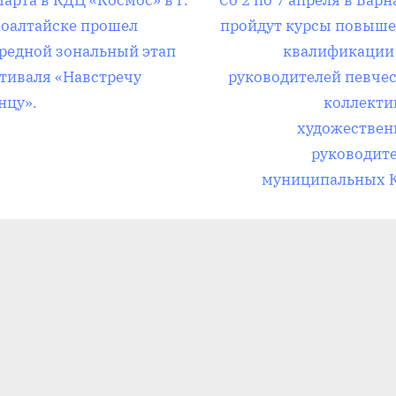
вигация
марта в КДЦ «Космос» в г.
Со 2 по 7 апреля в Барн
л
оалтайске прошел
пройдут курсы повыш
е
редной зональный этап
квалификации
д
тиваля «Навстречу
руководителей певче
писям
у
нцу».
коллекти
ю
художестве
щ
руководит
а
муниципальных 
я
з
а
п
и
с
ь
: