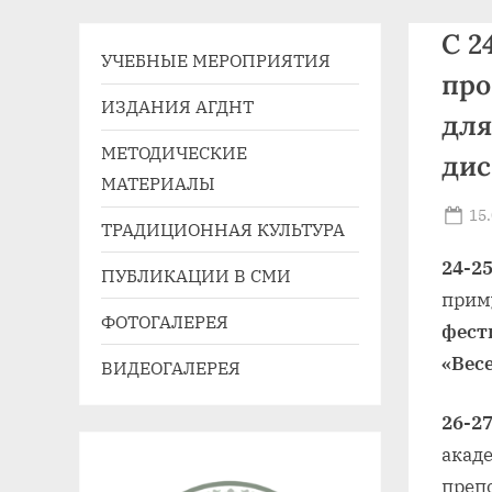
41,
С 2
e-
УЧЕБНЫЕ МЕРОПРИЯТИЯ
mail:
про
agdnt@yandex.ru
ИЗДАНИЯ АГДНТ
для
тел./
МЕТОДИЧЕСКИЕ
ди
факс:
МАТЕРИАЛЫ
+7
Po
15
(3852)
ТРАДИЦИОННАЯ КУЛЬТУРА
on
63
24-2
ПУБЛИКАЦИИ В СМИ
39
прим
59
ФОТОГАЛЕРЕЯ
фест
«Вес
ВИДЕОГАЛЕРЕЯ
26-2
акад
преп