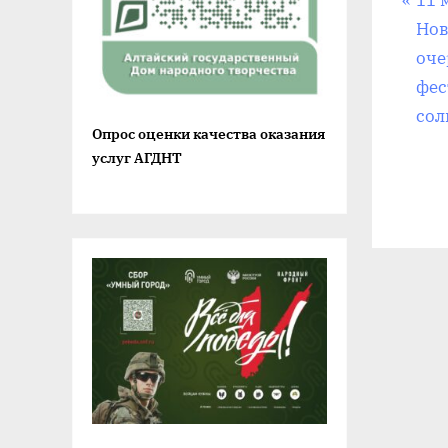
На
11 
р
Нов
по
е
оче
д
фес
за
ы
сол
Опрос оценки качества оказания
д
услуг АГДНТ
у
щ
а
я
з
а
п
и
с
ь