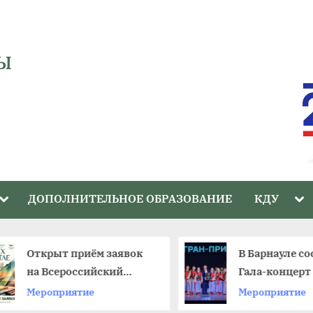
Ы
Toggle
Tog
ДОПОЛНИТЕЛЬНОЕ ОБРАЗОВАНИЕ
КДУ
sub-
sub
menu
me
Открыт приём заявок
В Барнауле со
на Всероссийский
Гала-концерт 
фестиваль
краевого фес
Мероприятие
Мероприятие
любительских театров
«Ступени»