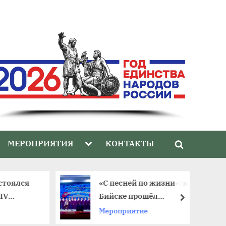
gle
Toggle
МЕРОПРИЯТИЯ
КОНТАКТЫ
Toggle
-
sub-
nu
menu
search
form
стоялся
«С песней по жизни»: в
IV
Бийске прошёл
далее
тиваля
юбилейный фестиваль
Мероприятие
ветеранских хоров