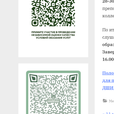
28-3
преп
колл
По и
слуш
обра
Заве
16.00
Поло
для 
ДШИ (
Ме
П