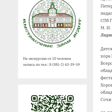
Пете
педа
СПб Г
М. И
Лари
Детс
хора
На экскурсию от 10 человек
Всер
запись по тел.: 8 (385-2) 63-39-59
обла
фести
Хоро
обла
Сочи 