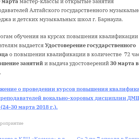
0 марта
мастер-классы и открытые занятия
одавателей Алтайского государственного музыкальн
еджа и детских музыкальных школ г. Барнаула.
тогам обучения на курсах повышения квалификации
ателям выдается
Удостоверение
государственного
зца
о повышении квалификации в количестве 72 ча
ршение занятий
и выдача удостоверений
30 марта в
.
жение о проведении курсов повышения квалифик
преподавателей вокально-хоровых дисциплин ДМ
24-30 марта 2018 г.).
роприятие
С