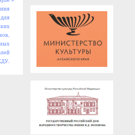
ауле
ения
 для
ских
вов,
нных
елей
КДУ.