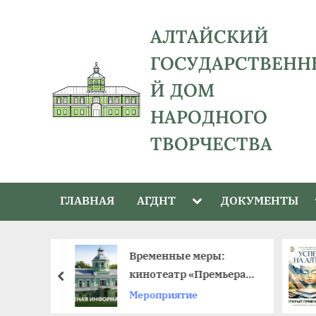
Skip
to
АЛТАЙСКИЙ
content
ГОСУДАРСТВЕНН
Й ДОМ
НАРОДНОГО
ТВОРЧЕСТВА
адрес:
656043,
Toggle
ГЛАВНАЯ
АГДНТ
ДОКУМЕНТЫ
Алтайский
sub-
menu
край,
г.
й –
Временные меры:
Барнаул,
к в крае
кинотеатр «Премьера»
пред
ул.
ый день
приостанавливает
Мероприятие
Ползунова,
работу