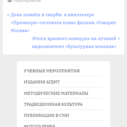
Мероприятие
Навигация
П
День памяти и скорби: в кинотеатре
р
«Премьера» состоится показ фильма «Говорит
по
е
Москва»
записям
д
С
Итоги краевого конкурса на лучший
ы
л
видеоконтент «Культурная мозаика»
д
е
у
д
щ
у
УЧЕБНЫЕ МЕРОПРИЯТИЯ
а
ю
ИЗДАНИЯ АГДНТ
я
щ
МЕТОДИЧЕСКИЕ МАТЕРИАЛЫ
з
а
а
я
ТРАДИЦИОННАЯ КУЛЬТУРА
п
з
ПУБЛИКАЦИИ В СМИ
и
а
с
п
ФОТОГАЛЕРЕЯ