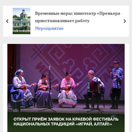
agdnt@yandex.ru
тел./
Временные меры: кинотеатр «Премьера»
факс:
приостанавливает работу
пред
да
+7
Мероприятие
(3852)
63
39
59