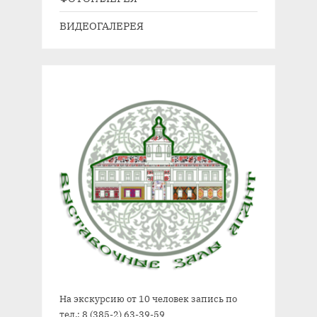
ь
и
ВИДЕОГАЛЕРЕЯ
:
с
ь
:
На экскурсию от 10 человек запись по
тел.: 8 (385-2) 63-39-59