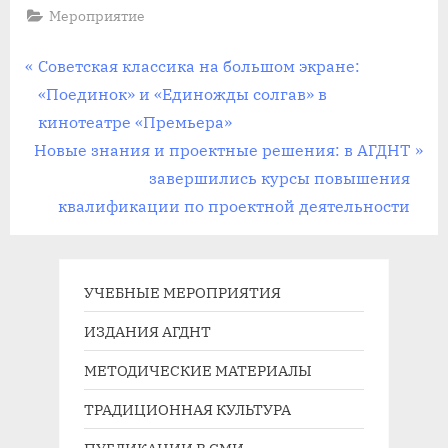
Мероприятие
Навигация
П
Советская классика на большом экране:
р
«Поединок» и «Единожды солгав» в
по
е
кинотеатре «Премьера»
записям
С
д
Новые знания и проектные решения: в АГДНТ
л
ы
завершились курсы повышения
е
д
квалификации по проектной деятельности
д
у
у
щ
ю
а
УЧЕБНЫЕ МЕРОПРИЯТИЯ
щ
я
ИЗДАНИЯ АГДНТ
а
з
МЕТОДИЧЕСКИЕ МАТЕРИАЛЫ
я
а
з
п
ТРАДИЦИОННАЯ КУЛЬТУРА
а
и