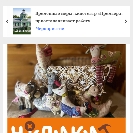
agdnt@yandex.ru
тел./
Временные меры: кинотеатр «Премьера»
факс:
приостанавливает работу
пред
да
+7
Мероприятие
(3852)
63
39
59