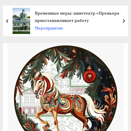
agdnt@yandex.ru
тел./
Временные меры: кинотеатр «Премьера»
факс:
приостанавливает работу
пред
да
+7
Мероприятие
(3852)
63
39
59