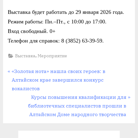
Выставка будет работать до 29 января 2026 года.
Режим работы: Пн.–Пт., с 10:00 до 17:00.
Вход свободный. 0+
Телефон для справок: 8 (3852) 63-39-59.
,
Выставка
Мероприятие
Навигация
П
«Золотая нота» нашла своих героев: в
р
Алтайском крае завершился конкурс
по
е
вокалистов
записям
д
С
Курсы повышения квалификации для
ы
л
библиотечных специалистов прошли в
д
е
Алтайском Доме народного творчества
у
д
щ
у