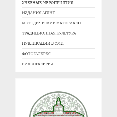
а
ю
УЧЕБНЫЕ МЕРОПРИЯТИЯ
я
щ
ИЗДАНИЯ АГДНТ
з
а
МЕТОДИЧЕСКИЕ МАТЕРИАЛЫ
а
я
п
з
ТРАДИЦИОННАЯ КУЛЬТУРА
и
а
ПУБЛИКАЦИИ В СМИ
с
п
ь
и
ФОТОГАЛЕРЕЯ
:
с
ВИДЕОГАЛЕРЕЯ
ь
: