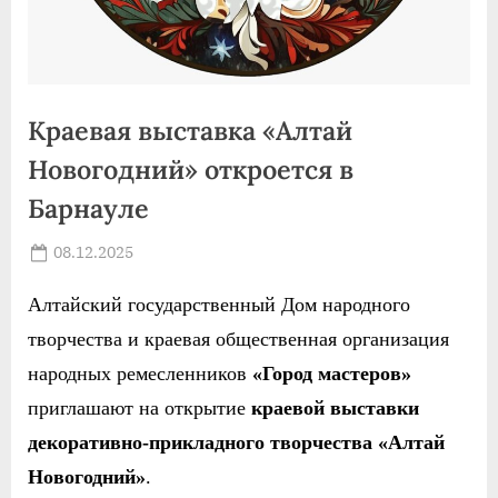
Краевая выставка «Алтай
Новогодний» откроется в
Барнауле
Posted
08.12.2025
By
on
news
Алтайский государственный Дом народного
творчества и краевая общественная организация
народных ремесленников
«Город мастеров»
приглашают на открытие
краевой выставки
декоративно-прикладного творчества «Алтай
Новогодний»
.