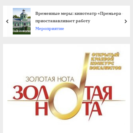
agdnt@yandex.ru
тел./
Временные меры: кинотеатр «Премьера»
факс:
приостанавливает работу
пред
да
+7
Мероприятие
(3852)
63
39
59