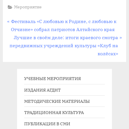
Мероприятие
Навигация
П
Фестиваль «С любовью к Родине, с любовью к
р
Отчизне» собрал патриотов Алтайского края
по
е
С
Лучшие в своём деле: итоги краевого смотра
записям
д
л
передвижных учреждений культуры «Клуб на
ы
е
колёсах»
д
д
у
у
щ
ю
УЧЕБНЫЕ МЕРОПРИЯТИЯ
а
щ
ИЗДАНИЯ АГДНТ
я
а
МЕТОДИЧЕСКИЕ МАТЕРИАЛЫ
з
я
а
з
ТРАДИЦИОННАЯ КУЛЬТУРА
п
а
ПУБЛИКАЦИИ В СМИ
и
п