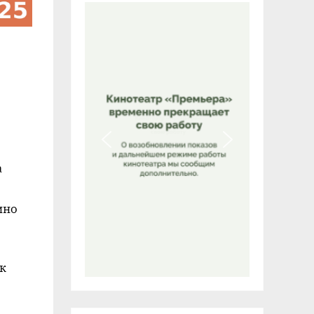
а
ино
к