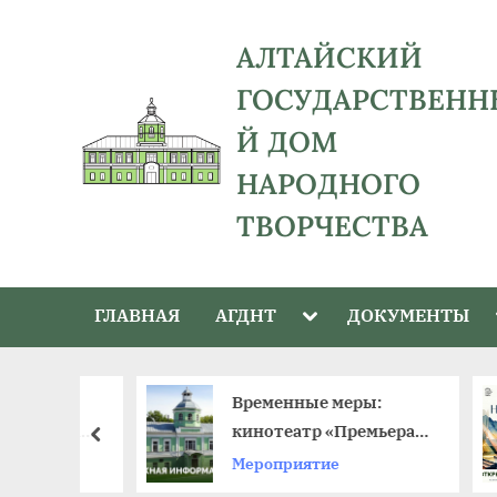
Skip
to
АЛТАЙСКИЙ
content
ГОСУДАРСТВЕНН
Й ДОМ
НАРОДНОГО
ТВОРЧЕСТВА
адрес:
656043,
Toggle
ГЛАВНАЯ
АГДНТ
ДОКУМЕНТЫ
Алтайский
sub-
menu
край,
г.
й –
Временные меры:
Барнаул,
к в крае
кинотеатр «Премьера»
пред
ул.
ый день
приостанавливает
Мероприятие
Ползунова,
работу