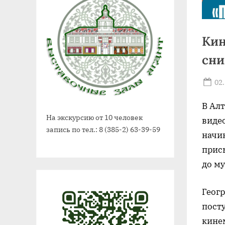
Кин
сни
Po
02
on
В Ал
На экскурсию от 10 человек
виде
запись по тел.: 8 (385-2) 63-39-59
начи
прис
до м
Геог
посту
кине