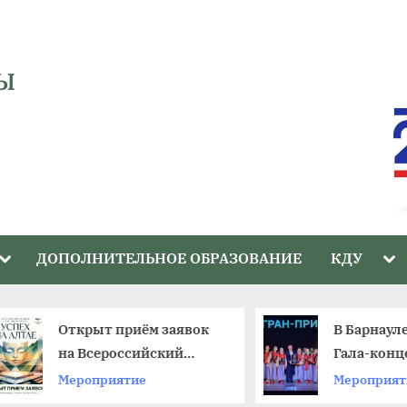
Ы
Toggle
Tog
ДОПОЛНИТЕЛЬНОЕ ОБРАЗОВАНИЕ
КДУ
sub-
sub
menu
me
Открыт приём заявок
В Барнауле со
на Всероссийский
Гала-концерт 
фестиваль
краевого фес
Мероприятие
Мероприятие
любительских театров
«Ступени»