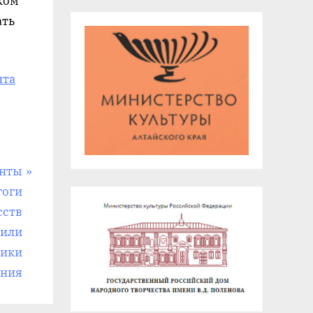
ком
ать
нта
онты
гоги
сств
оили
дики
ания