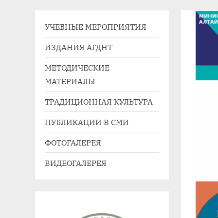
41,
e-
УЧЕБНЫЕ МЕРОПРИЯТИЯ
mail:
agdnt@yandex.ru
ИЗДАНИЯ АГДНТ
тел./
МЕТОДИЧЕСКИЕ
факс:
МАТЕРИАЛЫ
+7
(3852)
ТРАДИЦИОННАЯ КУЛЬТУРА
63
ПУБЛИКАЦИИ В СМИ
39
59
ФОТОГАЛЕРЕЯ
ВИДЕОГАЛЕРЕЯ