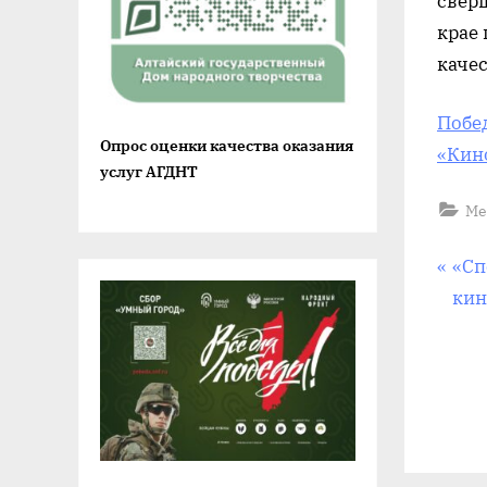
свер
крае
каче
Побе
Опрос оценки качества оказания
«Кин
услуг АГДНТ
Ме
На
П
«Сп
р
кин
по
е
д
за
ы
д
у
щ