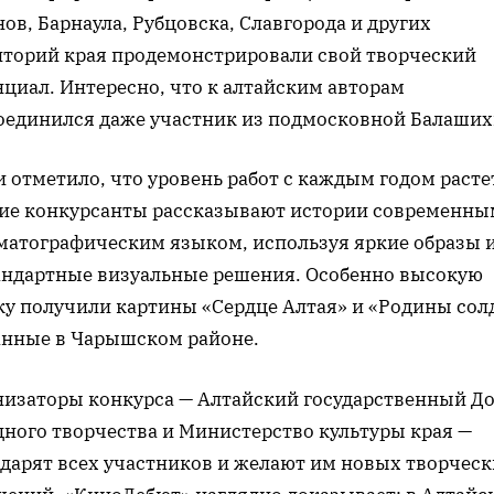
ов, Барнаула, Рубцовска, Славгорода и других
иторий края продемонстрировали свой творческий
циал. Интересно, что к алтайским авторам
оединился даже участник из подмосковной Балаших
отметило, что уровень работ с каждым годом расте
ие конкурсанты рассказывают истории современны
матографическим языком, используя яркие образы 
андартные визуальные решения. Особенно высокую
ку получили картины «Сердце Алтая» и «Родины солд
анные в Чарышском районе.
низаторы конкурса — Алтайский государственный Д
дного творчества и Министерство культуры края —
одарят всех участников и желают им новых творчес