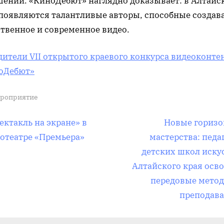
шений. «КиноДебют» наглядно доказывает: в Алтайс
 появляются талантливые авторы, способные создав
ственное и современное видео.
дители VII открытого краевого конкурса видеоконте
оДебют»
роприятие
вигация
С
ектакль на экране» в
Новые гориз
л
отеатре «Премьера»
мастерства: педа
е
детских школ иску
д
Алтайского края осв
писям
у
передовые мето
ю
преподав
щ
а