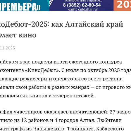
оДебют-2025: как Алтайский край
мает кино
sted
.11.2025
By
news
тайском крае подвели итоги ежегодного конкурса
оконтента «КиноДебют». С июля по октябрь 2025 год
нающие режиссеры и операторы со всего региона
ылали свои работы в разных жанрах — от игрового к
узыкальных клипов и телерепортажей.
рафия участников оказалась впечатляющей: 27 заяво
пило из 12 районов и 4 городов Алтая. Любители
матографа из Чарышского, Троицкого, Хабарского