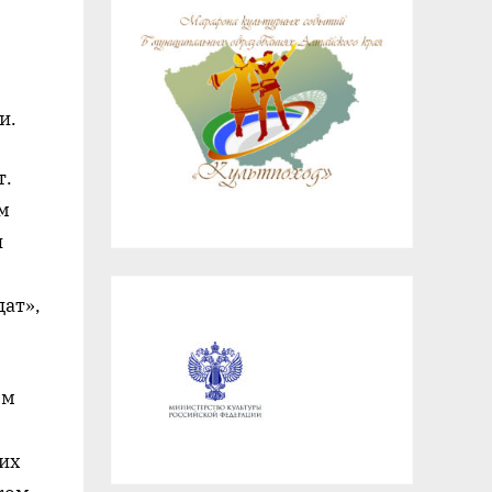
и.
т.
м
и
ат»,
ом
ких