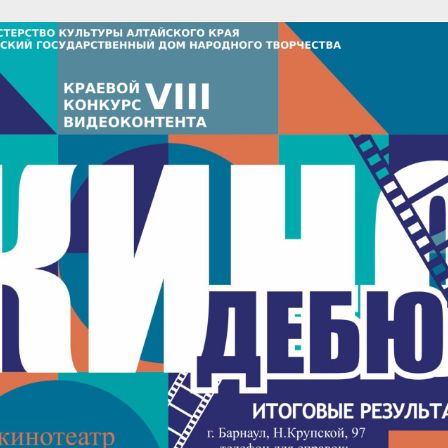
«Успех на Алтае»
Toggle
sub-
menu