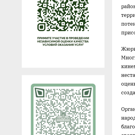
район
терр
потен
прис
Жюри 
Мног
кине
нест
оцен
созд
Орга
наро
благ