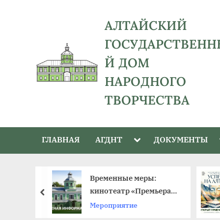
Skip
to
АЛТАЙСКИЙ
content
ГОСУДАРСТВЕНН
Й ДОМ
НАРОДНОГО
ТВОРЧЕСТВА
адрес:
656043,
Toggle
ГЛАВНАЯ
АГДНТ
ДОКУМЕНТЫ
Алтайский
sub-
menu
край,
г.
й –
Временные меры:
Барнаул,
к в крае
кинотеатр «Премьера»
пред
ул.
ый день
приостанавливает
Мероприятие
Ползунова,
работу