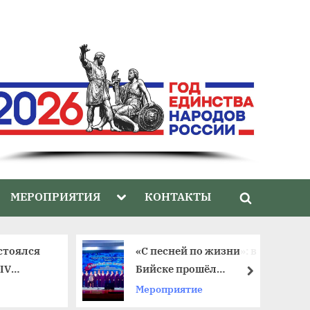
gle
Toggle
МЕРОПРИЯТИЯ
КОНТАКТЫ
Toggle
-
sub-
nu
menu
search
form
стоялся
«С песней по жизни»: в
IV
Бийске прошёл
далее
тиваля
юбилейный фестиваль
Мероприятие
ветеранских хоров