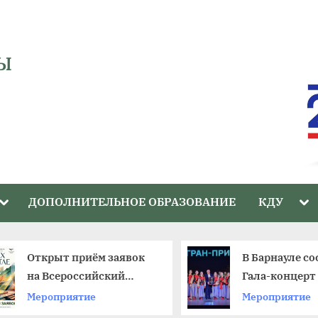
Ы
Toggle
Tog
ДОПОЛНИТЕЛЬНОЕ ОБРАЗОВАНИЕ
КДУ
sub-
sub
menu
me
Открыт приём заявок
В Барнауле со
на Всероссийский
Гала-концерт 
фестиваль
краевого фес
Мероприятие
Мероприятие
любительских театров
«Ступени»