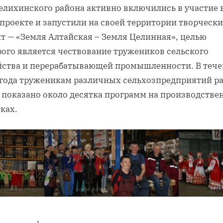
елихинского района активно включились в участие 
проекте и запустили на своей территории творческ
нт — «Земля Алтайская – Земля Целинная», целью
рого является чествование тружеников сельского
йства и перерабатывающей промышленности. В тече
 года труженикам различных сельхозпредприятий р
т показано около десятка программ на производств
ках.