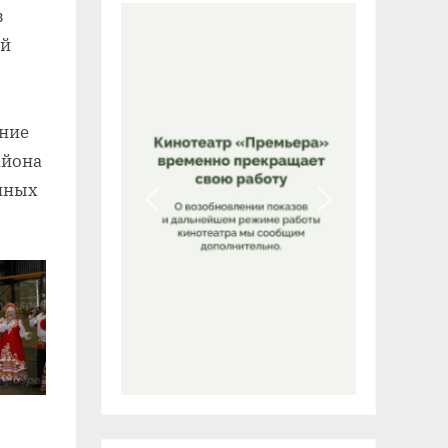
в
ий
ние
айона
енных