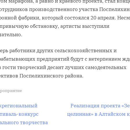
ом марафона, а равно и краевого проекта, стал конц
сотрудников производственного участка Поспелихи
ронной фабрики, который состоялся 20 апреля. Нес
епривычную обстановку, артисты выступили
чательно.
перь работники других сельскохозяйственных и
рабатывающих предприятий будут с нетерпением жда
 в гости творческий десант лучших самодеятельных
ективов Поспелихинского района.
роприятие
вигация
С
жрегиональный
Реализация проекта «З
л
тиваль-конкурс
целинная» в Алтайском к
е
ального творчества