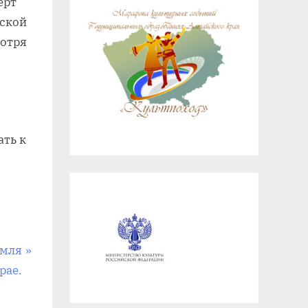
ерт
нской
мотря
ть к
емля
рае.