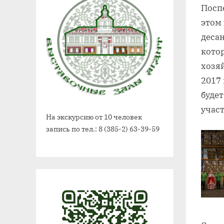
Посп
этом 
деса
кото
хозя
2017
буде
участ
На экскурсию от 10 человек
запись по тел.: 8 (385-2) 63-39-59