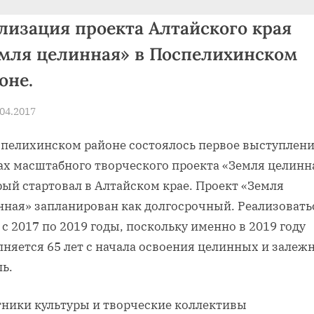
«Успех на Алтае»
лизация проекта Алтайского края
мля целинная» в Поспелихинском
Toggle
sub-
оне.
menu
sted
.04.2017
By
news
спелихинском районе состоялось первое выступлени
ах масштабного творческого проекта «Земля целинн
рый стартовал в Алтайском крае. Проект «Земля
нная» запланирован как долгосрочный. Реализовать
 с 2017 по 2019 годы, поскольку именно в 2019 году
лняется 65 лет с начала освоения целинных и залеж
ь.
тники культуры и творческие коллективы