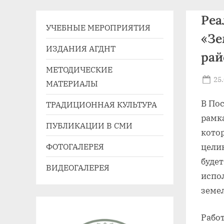
41,
Реа
e-
УЧЕБНЫЕ МЕРОПРИЯТИЯ
mail:
«Зе
agdnt@yandex.ru
ИЗДАНИЯ АГДНТ
рай
тел./
МЕТОДИЧЕСКИЕ
факс:
Po
25
МАТЕРИАЛЫ
+7
on
В По
(3852)
ТРАДИЦИОННАЯ КУЛЬТУРА
63
рамк
ПУБЛИКАЦИИ В СМИ
39
кото
59
ФОТОГАЛЕРЕЯ
цели
будет
ВИДЕОГАЛЕРЕЯ
испо
земел
Рабо