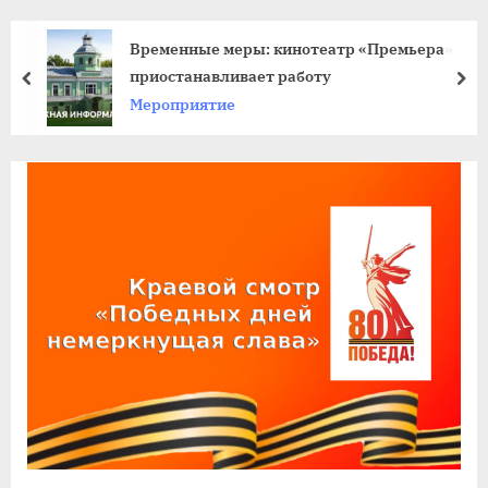
agdnt@yandex.ru
тел./
Временные меры: кинотеатр «Премьера»
факс:
приостанавливает работу
пред
да
+7
Мероприятие
(3852)
63
39
59