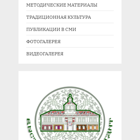
МЕТОДИЧЕСКИЕ МАТЕРИАЛЫ
п
я
и
з
ТРАДИЦИОННАЯ КУЛЬТУРА
с
а
ПУБЛИКАЦИИ В СМИ
ь
п
:
и
ФОТОГАЛЕРЕЯ
с
ВИДЕОГАЛЕРЕЯ
ь
: