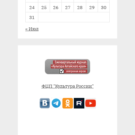
24
25
26
27
28
29
30
31
« Июл
ФЦП "Культура России"