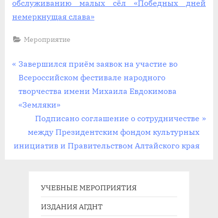
обслуживанию малых сёл «Победных дней
немеркнущая слава»
Мероприятие
Навигация
П
Завершился приём заявок на участие во
р
Всероссийском фестивале народного
по
е
творчества имени Михаила Евдокимова
записям
д
«Земляки»
ы
С
Подписано соглашение о сотрудничестве
д
л
между Президентским фондом культурных
у
е
инициатив и Правительством Алтайского края
щ
д
а
у
я
ю
УЧЕБНЫЕ МЕРОПРИЯТИЯ
з
щ
ИЗДАНИЯ АГДНТ
а
а