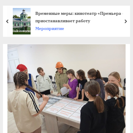
agdnt@yandex.ru
тел./
Временные меры: кинотеатр «Премьера»
факс:
приостанавливает работу
пред
да
+7
Мероприятие
(3852)
63
39
59