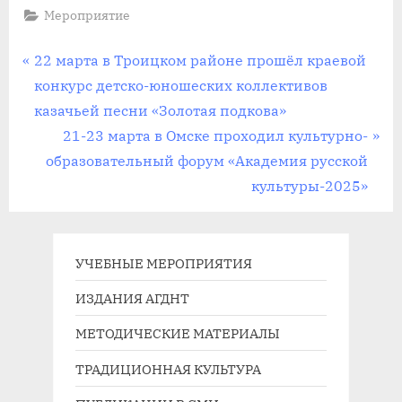
Мероприятие
Навигация
П
22 марта в Троицком районе прошёл краевой
р
конкурс детско-юношеских коллективов
по
е
казачьей песни «Золотая подкова»
записям
д
С
21-23 марта в Омске проходил культурно-
ы
л
образовательный форум «Академия русской
д
е
культуры-2025»
у
д
щ
у
а
ю
УЧЕБНЫЕ МЕРОПРИЯТИЯ
я
щ
ИЗДАНИЯ АГДНТ
з
а
МЕТОДИЧЕСКИЕ МАТЕРИАЛЫ
а
я
п
з
ТРАДИЦИОННАЯ КУЛЬТУРА
и
а