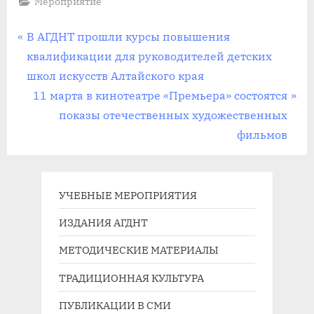
Мероприятие
Навигация
П
В АГДНТ прошли курсы повышения
р
квалификации для руководителей детских
по
е
школ искусств Алтайского края
записям
д
С
11 марта в кинотеатре «Премьера» состоятся
ы
л
показы отечественных художественных
д
е
фильмов
у
д
щ
у
а
ю
УЧЕБНЫЕ МЕРОПРИЯТИЯ
я
щ
ИЗДАНИЯ АГДНТ
з
а
МЕТОДИЧЕСКИЕ МАТЕРИАЛЫ
а
я
п
з
ТРАДИЦИОННАЯ КУЛЬТУРА
и
а
ПУБЛИКАЦИИ В СМИ
с
п