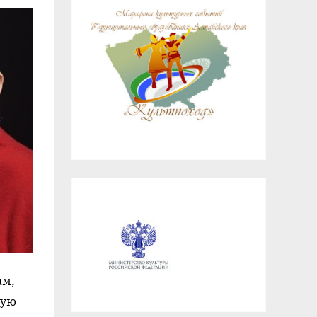
ам,
ную