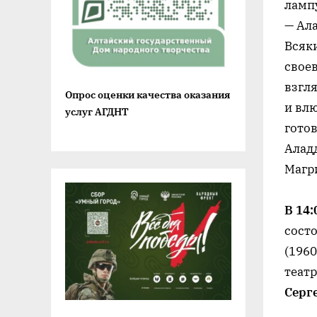
лампу
— Ала
Всяки
свое
взгля
Опрос оценки качества оказания
и вл
услуг АГДНТ
гото
Алад
Магр
В 14:
сост
(196
теат
Серг