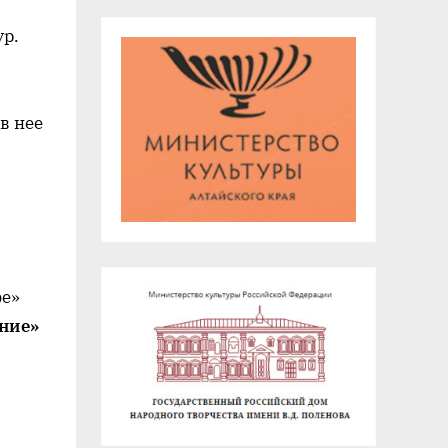
ур.
в нее
фе»
ние»