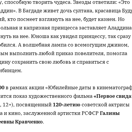
, способную творить чудеса. Звезды ответили: «Это
ддин». В Багдаде живет дочь султана, красавица Буд
й, кто посмеет взглянуть на нее, будет казнен. Но
вольная и капризная принцесса заставляет Аладдина
нуть на нее. Юноша как увидел принцессу, так сразу 
юбился. А волшебная лампа со всемогущим джином,
вым выполнить любой приказ повелителя, помогла
дину сохранить свою любовь и справиться с
ибинцем.
00
в рамках акции «Юбилейные даты в кинематогра
оится показ художественного фильма
«Первое свида
0, 12+), посвященный
120-летию
советской актрисы
ра и кино, заслуженной артистки РСФСР
Галины
еевны Кравченко
.