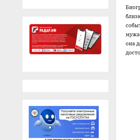
Биог
близ
собы
мужа,
она д
дост