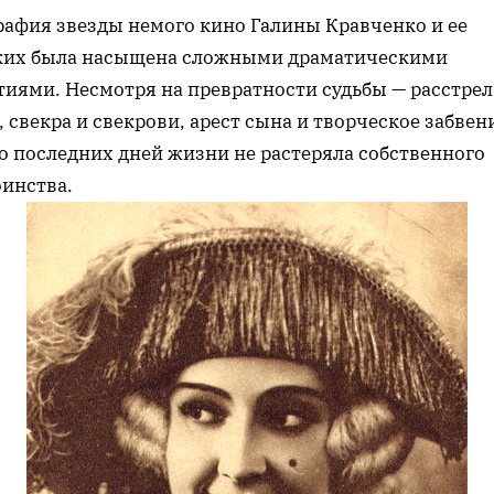
рафия звезды немого кино Галины Кравченко и ее
ких была насыщена сложными драматическими
тиями. Несмотря на превратности судьбы — расстрел
 свекра и свекрови, арест сына и творческое забвен
о последних дней жизни не растеряла собственного
оинства.