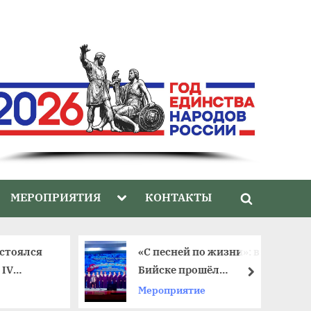
gle
Toggle
МЕРОПРИЯТИЯ
КОНТАКТЫ
Toggle
-
sub-
nu
menu
search
form
стоялся
«С песней по жизни»: в
IV
Бийске прошёл
далее
тиваля
юбилейный фестиваль
Мероприятие
ветеранских хоров