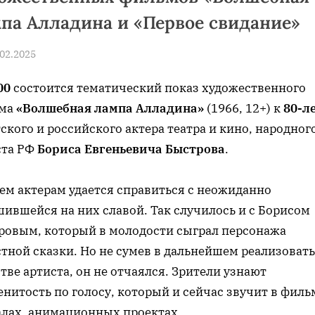
па Алладина и «Первое свидание»
sted
.02.2025
By
news
00
состоится тематический показ художественного
ма
«Волшебная лампа Алладина»
(1966, 12+) к
80-л
ского и российского актера театра и кино, народног
ста РФ
Бориса Евгеньевича Быстрова
.
ем актерам удается справиться с неожиданно
ившейся на них славой. Так случилось и с Борисом
ровым, который в молодости сыграл персонажа
тной сказки. Но не сумев в дальнейшем реализовать
тве артиста, он не отчаялся. Зрители узнают
нитость по голосу, который и сейчас звучит в филь
алах, анимационных проектах.