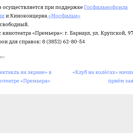
з осуществляется при поддержке
Госфильмофонда
ии
и Киноконцерна
«Мосфильм»
 свободный.
 кинотеатра «Премьера»: г. Барнаул, ул. Крупской, 9
он для справок: 8 (3852) 62-80-54
но
вигация
С
ектакль на экране» в
«Клуб на колёсах» начи
л
отеатре «Премьера»
приём за
е
д
писям
у
ю
щ
а