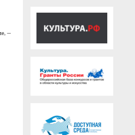
ие, —