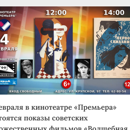
«Успех на Алтае»
Toggle
sub-
menu
евраля в кинотеатре «Премьера»
тоятся показы советских
ожественных фильмов «Волшебная