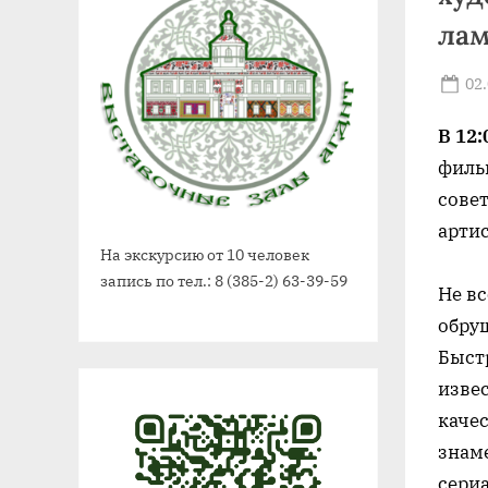
лам
Po
02
on
В 12:
филь
совет
арти
На экскурсию от 10 человек
запись по тел.: 8 (385-2) 63-39-59
Не вс
обруш
Быст
извес
качес
знаме
сери