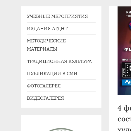
41,
e-
УЧЕБНЫЕ МЕРОПРИЯТИЯ
mail:
agdnt@yandex.ru
ИЗДАНИЯ АГДНТ
тел./
МЕТОДИЧЕСКИЕ
факс:
МАТЕРИАЛЫ
+7
(3852)
ТРАДИЦИОННАЯ КУЛЬТУРА
63
ПУБЛИКАЦИИ В СМИ
39
59
ФОТОГАЛЕРЕЯ
ВИДЕОГАЛЕРЕЯ
4 ф
сос
худ