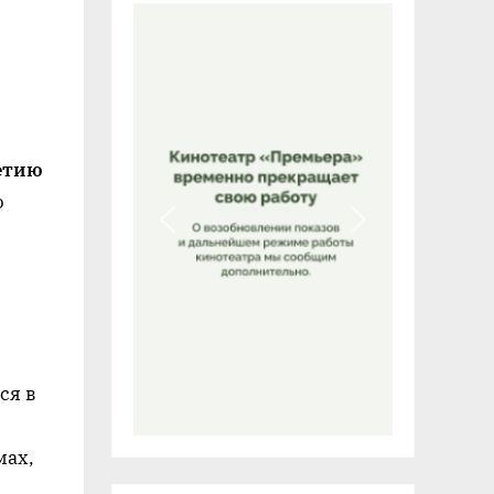
етию
о
ся в
мах,