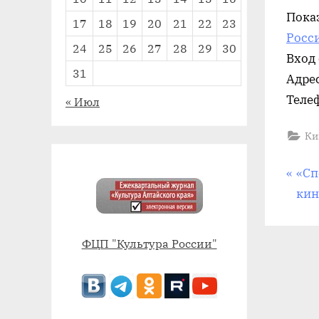
Пока
17
18
19
20
21
22
23
Росс
24
25
26
27
28
29
30
Вход
31
Адрес
Телеф
« Июл
Ки
На
П
«Сп
р
кин
по
е
д
за
ФЦП "Культура России"
ы
д
у
щ