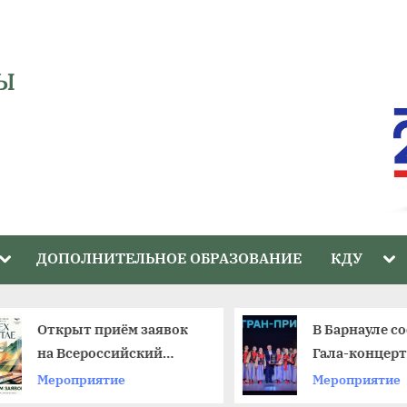
Ы
Toggle
Tog
ДОПОЛНИТЕЛЬНОЕ ОБРАЗОВАНИЕ
КДУ
sub-
sub
menu
me
Открыт приём заявок
В Барнауле со
на Всероссийский
Гала-концерт 
фестиваль
краевого фес
Мероприятие
Мероприятие
любительских театров
«Ступени»