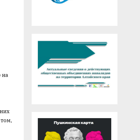
 на
 них
 том,