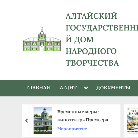
Skip
to
АЛТАЙСКИЙ
content
ГОСУДАРСТВЕНН
Й ДОМ
НАРОДНОГО
ТВОРЧЕСТВА
адрес:
656043,
Toggle
ГЛАВНАЯ
АГДНТ
ДОКУМЕНТЫ
Алтайский
sub-
menu
край,
г.
й –
Временные меры:
Барнаул,
к в крае
кинотеатр «Премьера»
пред
ул.
ый день
приостанавливает
Мероприятие
Ползунова,
работу