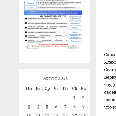
Сюже
Алекс
Селиг
Верн
Август 2026
труд
Пн
Вт
Ср
Чт
Пт
Сб
Вс
свое
1
2
нача
3
4
5
6
7
8
9
что 
10
11
12
13
14
15
16