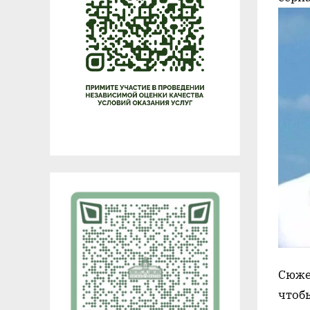
Сюже
чтоб