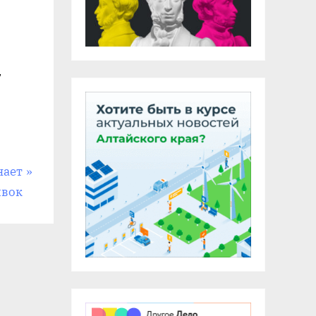
7
нает
явок