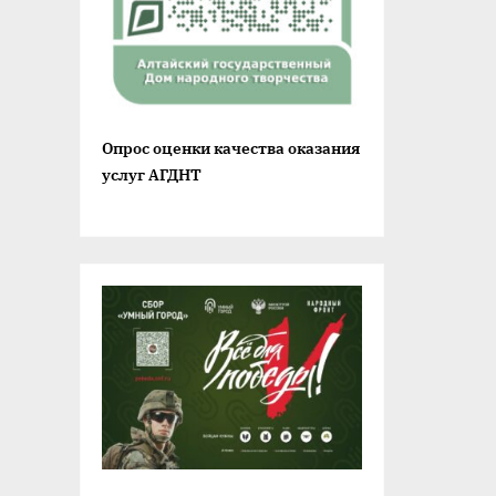
и
с
ь
:
Опрос оценки качества оказания
услуг АГДНТ