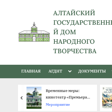
Skip
to
АЛТАЙСКИЙ
content
ГОСУДАРСТВЕНН
Й ДОМ
НАРОДНОГО
ТВОРЧЕСТВА
адрес:
656043,
Toggle
ГЛАВНАЯ
АГДНТ
ДОКУМЕНТЫ
Алтайский
sub-
menu
край,
г.
й –
Временные меры:
Барнаул,
к в крае
кинотеатр «Премьера»
пред
ул.
ый день
приостанавливает
Мероприятие
Ползунова,
работу