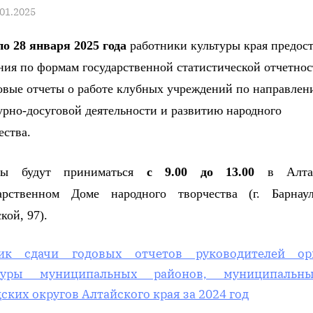
sted
.01.2025
By
news
о 2
8
января 202
5
года
работники культуры края предос
ния по формам государственной статистической отчетнос
овые отчеты о работе клубных учреждений по направлен
урно-досуговой деятельности и развитию народного
ества.
ты будут приниматься
с 9.00 до 13.00
в Алта
дарственном Доме народного творчества (г. Барнаул
кой, 97).
ик сдачи годовых отчетов руководителей ор
туры муниципальных районов, муниципаль
ских округов Алтайского края за 2024 год