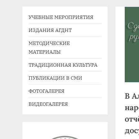
41,
e-
УЧЕБНЫЕ МЕРОПРИЯТИЯ
mail:
agdnt@yandex.ru
ИЗДАНИЯ АГДНТ
тел./
МЕТОДИЧЕСКИЕ
факс:
МАТЕРИАЛЫ
+7
(3852)
ТРАДИЦИОННАЯ КУЛЬТУРА
63
ПУБЛИКАЦИИ В СМИ
39
59
ФОТОГАЛЕРЕЯ
В А
ВИДЕОГАЛЕРЕЯ
нар
отч
дос