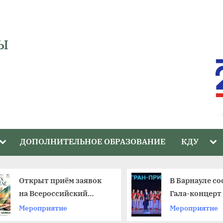
Ы
Toggle
Tog
ДОПОЛНИТЕЛЬНОЕ ОБРАЗОВАНИЕ
КДУ
sub-
sub
menu
me
Открыт приём заявок
В Барнауле со
на Всероссийский
Гала-концерт 
фестиваль
краевого фес
Мероприятие
Мероприятие
любительских театров
«Ступени»