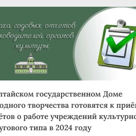
«Успех на Алтае»
Toggle
sub-
menu
лтайском государственном Доме
одного творчества готовятся к при
ётов о работе учреждений культурн
угового типа в 2024 году