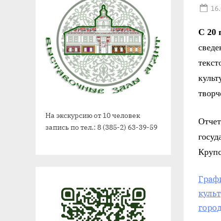
Po
16
on
С
20
п
сведе
текст
культ
творч
На экскурсию от 10 человек
Отче
запись по тел.: 8 (385-2) 63-39-59
госу
Крупс
Граф
куль
город