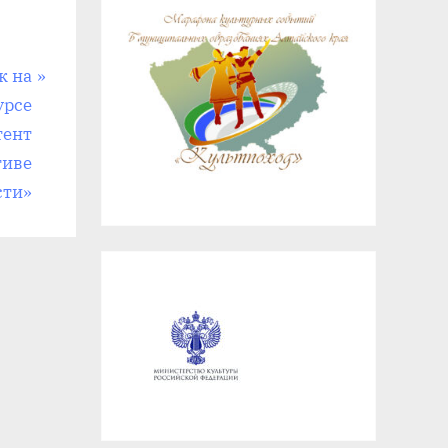
к на
урсе
тент
тиве
сти»