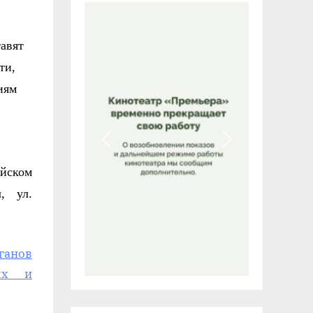
тавят
ти,
иям
йском
, ул.
ганов
ных и