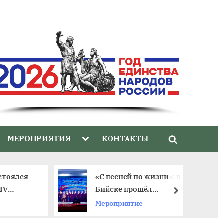
gle
Toggle
МЕРОПРИЯТИЯ
КОНТАКТЫ
Toggle
-
sub-
nu
menu
search
form
стоялся
«С песней по жизни»: в
IV
Бийске прошёл
далее
тиваля
юбилейный фестиваль
Мероприятие
ветеранских хоров