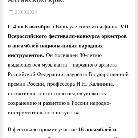
Posted
23.09.2024
By
on
news
С 4 по 6 октября
в Барнауле состоится финал
VII
Всероссийского фестиваля-
конкурса оркестров
и ансамблей национальных народных
инструментов.
Он посвящен 80-летию
выдающегося музыканта – народного артиста
Российской Федерации, лауреата Государственной
премии России, профессора Н.Н. Калинина,
посвятившего всю свою недолгую жизнь
сохранению и развитию в России народно-
инструментального искусства.
В фестивале примут участие
16 ансамблей и