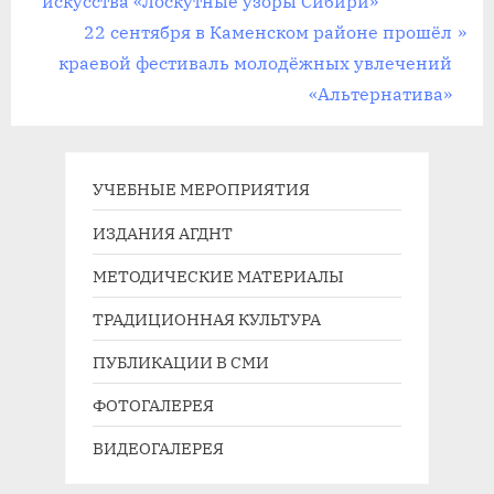
е
искусства «Лоскутные узоры Сибири»
записям
д
С
22 сентября в Каменском районе прошёл
ы
л
краевой фестиваль молодёжных увлечений
д
е
«Альтернатива»
у
д
щ
у
а
ю
УЧЕБНЫЕ МЕРОПРИЯТИЯ
я
щ
ИЗДАНИЯ АГДНТ
з
а
МЕТОДИЧЕСКИЕ МАТЕРИАЛЫ
а
я
п
з
ТРАДИЦИОННАЯ КУЛЬТУРА
и
а
ПУБЛИКАЦИИ В СМИ
с
п
ь
и
ФОТОГАЛЕРЕЯ
:
с
ВИДЕОГАЛЕРЕЯ
ь