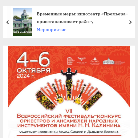
agdnt@yandex.ru
тел./
Временные меры: кинотеатр «Премьера»
факс:
приостанавливает работу
пред
да
+7
Мероприятие
(3852)
63
39
59