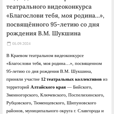
театрального видеоконкурса
«Благослови тебя, моя родина…»,
посвящённого 95-летию со дня
рождения В.М. Шукшина
Posted
05.09.2024
By
on
news
В Краевом театральном видеоконкурсе
«Благослови тебя, моя родина…»,
посвященном
95-летию
со дня рождения В.М. Шукшина,
приняли участие
12
театральных коллективов
из
территорий
Алтайского края
— Бийского,
Змеиногорского, Ключевского, Поспелихинского,
Рубцовского, Тюменцевского, Шипуновского
районов, муниципального округа г. Славгорода и