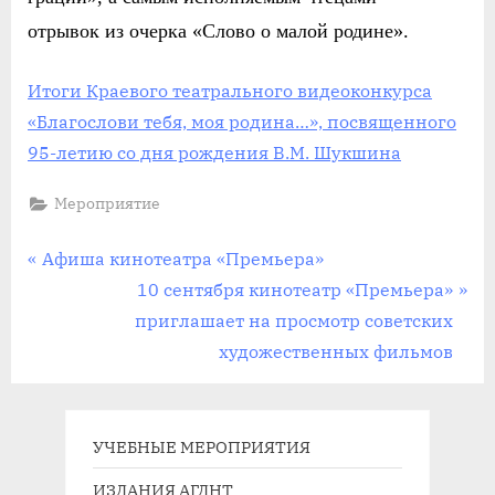
отрывок из очерка «Слово о малой родине».
Итоги Краевого театрального видеоконкурса
«Благослови тебя, моя родина…», посвященного
95-летию со дня рождения В.М. Шукшина
Мероприятие
Навигация
П
Афиша кинотеатра «Премьера»
р
С
10 сентября кинотеатр «Премьера»
по
е
л
приглашает на просмотр советских
записям
д
е
художественных фильмов
ы
д
д
у
у
ю
УЧЕБНЫЕ МЕРОПРИЯТИЯ
щ
щ
ИЗДАНИЯ АГДНТ