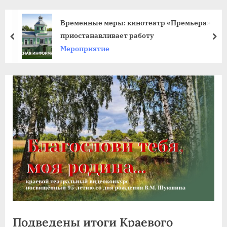
agdnt@yandex.ru
тел./
Временные меры: кинотеатр «Премьера»
факс:
приостанавливает работу
пред
да
+7
Мероприятие
(3852)
63
39
59
Подведены итоги Краевого