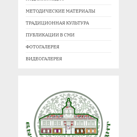
а
а
МЕТОДИЧЕСКИЕ МАТЕРИАЛЫ
я
я
з
з
ТРАДИЦИОННАЯ КУЛЬТУРА
а
а
ПУБЛИКАЦИИ В СМИ
п
п
и
и
ФОТОГАЛЕРЕЯ
с
с
ВИДЕОГАЛЕРЕЯ
ь
ь
:
: