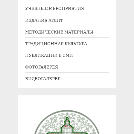
у
а
УЧЕБНЫЕ МЕРОПРИЯТИЯ
ю
я
ИЗДАНИЯ АГДНТ
щ
з
МЕТОДИЧЕСКИЕ МАТЕРИАЛЫ
а
а
я
п
ТРАДИЦИОННАЯ КУЛЬТУРА
з
и
ПУБЛИКАЦИИ В СМИ
а
с
п
ь
ФОТОГАЛЕРЕЯ
и
:
ВИДЕОГАЛЕРЕЯ
с
ь
: