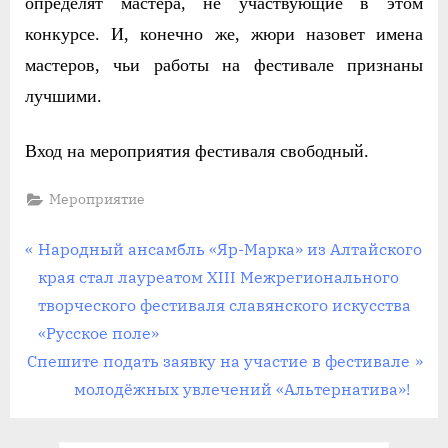
определят мастера, не участвующие в этом
конкурсе. И, конечно же, жюри назовет имена
мастеров, чьи работы на фестивале признаны
лучшими.
Вход на мероприятия фестиваля свободный.
Мероприятие
Навигация
П
Народный ансамбль «Яр-Марка» из Алтайского
р
края стал лауреатом XIII Межрегионального
по
е
творческого фестиваля славянского искусства
записям
д
«Русское поле»
С
ы
Спешите подать заявку на участие в фестивале
л
д
молодёжных увлечений «Альтернатива»!
е
у
д
щ