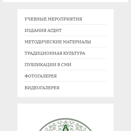
д
е
у
д
щ
у
УЧЕБНЫЕ МЕРОПРИЯТИЯ
а
ю
ИЗДАНИЯ АГДНТ
я
щ
МЕТОДИЧЕСКИЕ МАТЕРИАЛЫ
з
а
а
я
ТРАДИЦИОННАЯ КУЛЬТУРА
п
з
ПУБЛИКАЦИИ В СМИ
и
а
с
п
ФОТОГАЛЕРЕЯ
ь
и
ВИДЕОГАЛЕРЕЯ
:
с
ь
: