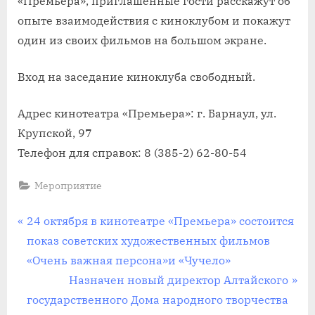
«Премьера», приглашенные гости расскажут об
опыте взаимодействия с киноклубом и покажут
один из своих фильмов на большом экране.
Вход на заседание киноклуба свободный.
Адрес кинотеатра «Премьера»: г. Барнаул, ул.
Крупской, 97
Телефон для справок: 8 (385-2) 62-80-54
Мероприятие
Навигация
П
24 октября в кинотеатре «Премьера» состоится
р
показ советских художественных фильмов
по
е
«Очень важная персона»и «Чучело»
записям
д
С
Назначен новый директор Алтайского
ы
л
государственного Дома народного творчества