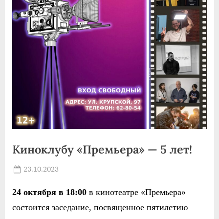
Киноклубу «Премьера» — 5 лет!
Posted
23.10.2023
By
on
news
24 октября в 18:00
в кинотеатре «Премьера»
состоится заседание, посвященное пятилетию