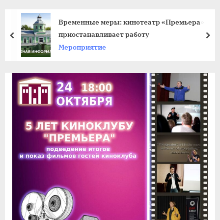
agdnt@yandex.ru
тел./
Временные меры: кинотеатр «Премьера»
факс:
приостанавливает работу
пред
да
+7
Мероприятие
(3852)
63
39
59