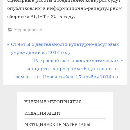
опубликованы в информационно-репертуарном
сборнике АГДНТ в 2015 году.
Мероприятие
Навигация
П
ОТЧЕТЫ о деятельности культурно-досуговых
р
учреждений за 2014 год.
по
е
С
IV краевой фестиваль тематических
записям
д
л
концертных программ «Ради жизни на
ы
е
земле…» (г. Новоалтайск, 15 ноября 2014 г.).
д
д
у
у
щ
ю
УЧЕБНЫЕ МЕРОПРИЯТИЯ
а
щ
ИЗДАНИЯ АГДНТ
я
а
МЕТОДИЧЕСКИЕ МАТЕРИАЛЫ
з
я