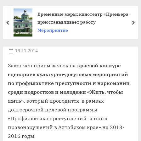
agdnt@yandex.ru
тел./
Временные меры: кинотеатр «Премьера»
факс:
приостанавливает работу
пред
да
+7
Мероприятие
(3852)
63
Posted
19.11.2014
39
By
on
news
59
Закончен прием заявок на
краевой конкурс
сценариев культурно-досуговых мероприятий
по профилактике преступности и наркомании
среди подростков и молодежи
«Жить, чтобы
жить»
, который проводится в рамках
долгосрочной целевой программы
«Профилактика преступлений и иных
правонарушений в Алтайском крае» на 2013-
2016 годы.