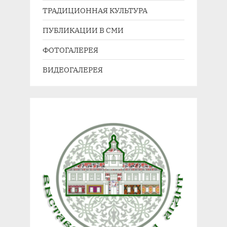
а
з
ТРАДИЦИОННАЯ КУЛЬТУРА
п
а
ПУБЛИКАЦИИ В СМИ
и
п
с
и
ФОТОГАЛЕРЕЯ
ь
с
ВИДЕОГАЛЕРЕЯ
:
ь
: