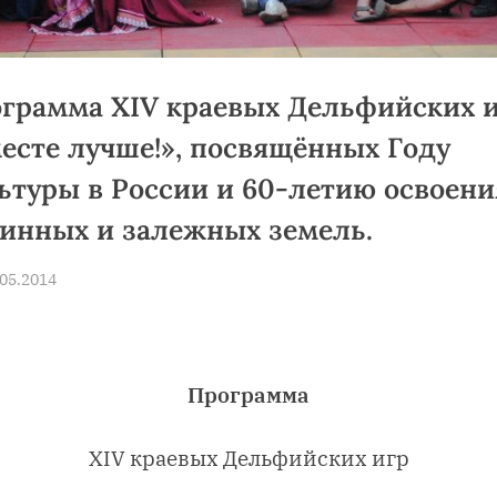
грамма XIV краевых Дельфийских 
есте лучше!», посвящённых Году
ьтуры в России и 60-летию освоени
инных и залежных земель.
sted
.05.2014
By
news
Программа
XIV
краевых Дельфийских игр