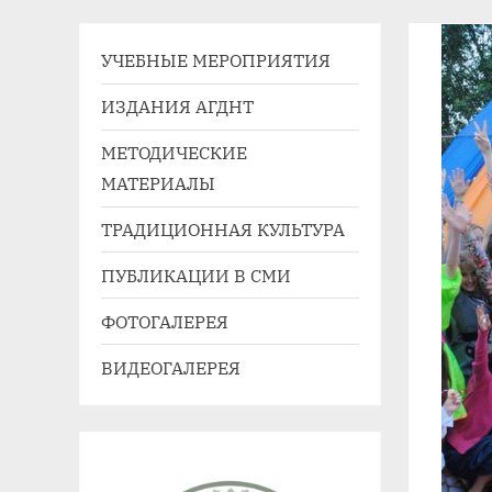
41,
«Успех на Алтае»
e-
УЧЕБНЫЕ МЕРОПРИЯТИЯ
mail:
agdnt@yandex.ru
ИЗДАНИЯ АГДНТ
тел./
МЕТОДИЧЕСКИЕ
факс:
МАТЕРИАЛЫ
+7
(3852)
ТРАДИЦИОННАЯ КУЛЬТУРА
63
ПУБЛИКАЦИИ В СМИ
39
59
ФОТОГАЛЕРЕЯ
ВИДЕОГАЛЕРЕЯ