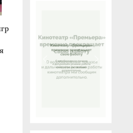
игр
я