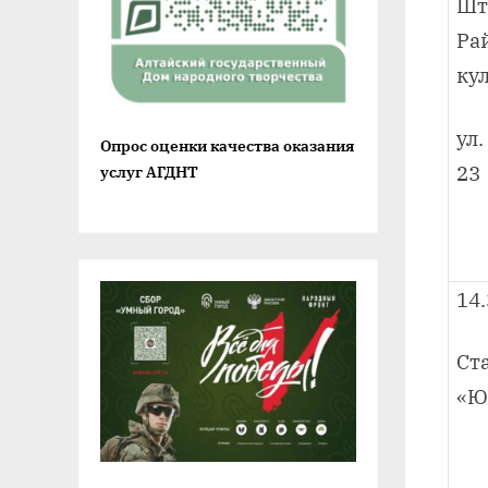
Ш
Ра
ку
ул
Опрос оценки качества оказания
23
услуг АГДНТ
14.
Ст
«Ю