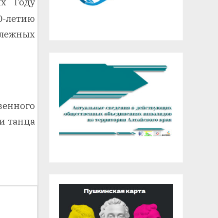
ых
Году
-летию
лежных
нного
и танца