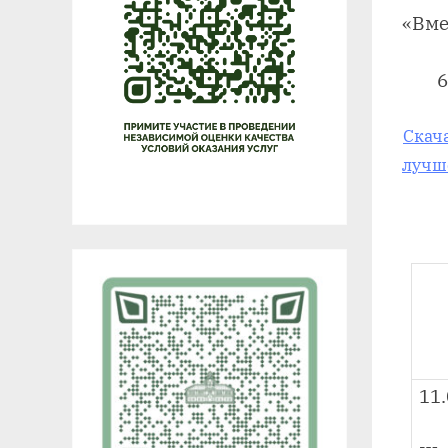
«Вме
6
Скач
лучш
11.