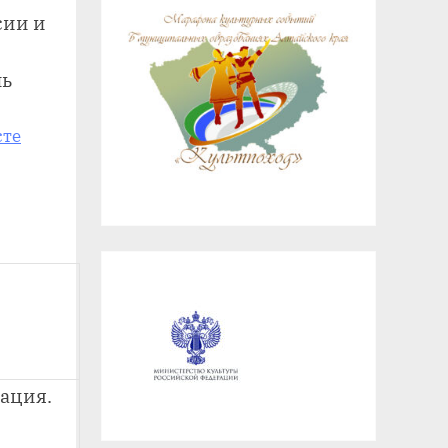
сии и
ль
сте
рация.