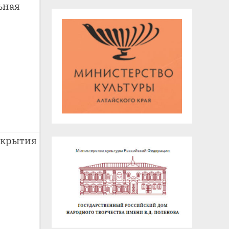
ьная
крытия