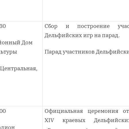
.30
Сбор и построение учас
Дельфийских игр на парад.
йонный Дом
льтуры
Парад участников Дельфийски
. Центральная,
.00
Официальная церемония от
XIV
краевых Дельфийски
адион