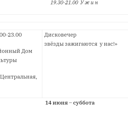
19.30-21.00
У ж и н
00-23.00
Дисковечер
звёзды зажигаются
у нас!»
йонный Дом
льтуры
. Центральная,
14 июня – суббота