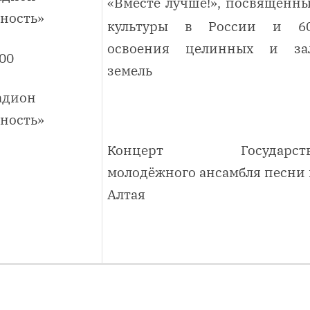
«Вместе лучше!», посвящённ
ность»
культуры в России и 60
освоения целинных и за
.00
земель
адион
ность»
Концерт Государстве
молодёжного ансамбля песни 
Алтая