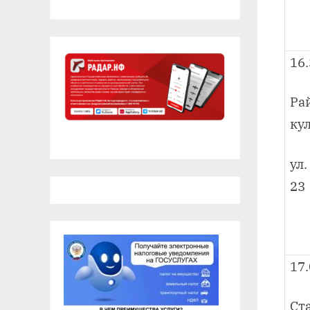
16
Ра
ку
ул
23
17
Ст