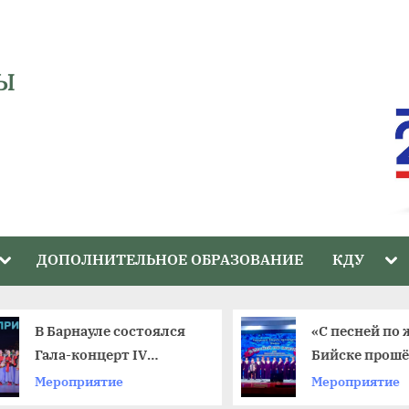
Ы
Toggle
Tog
ДОПОЛНИТЕЛЬНОЕ ОБРАЗОВАНИЕ
КДУ
sub-
sub
menu
me
В Барнауле состоялся
«С песней по 
Гала-концерт IV
Бийске прош
краевого фестиваля
юбилейный ф
Мероприятие
Мероприятие
«Ступени»
ветеранских 