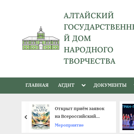
Skip
to
АЛТАЙСКИЙ
content
ГОСУДАРСТВЕНН
Й ДОМ
НАРОДНОГО
ТВОРЧЕСТВА
адрес:
656043,
Toggle
ГЛАВНАЯ
АГДНТ
ДОКУМЕНТЫ
Алтайский
sub-
menu
край,
г.
ы:
Открыт приём заявок
Барнаул,
емьера»
на Всероссийский
пред
ул.
ает
фестиваль
Мероприятие
Ползунова,
любительских театров