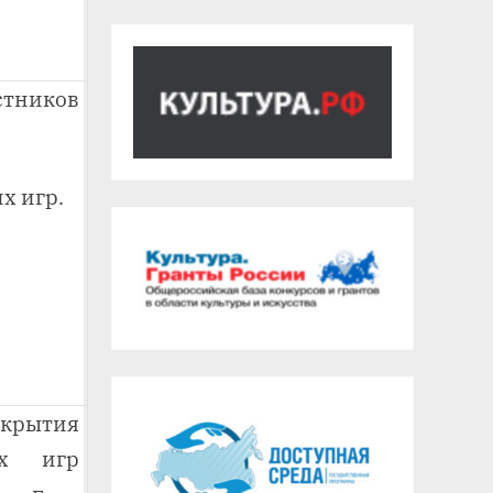
тников
х игр.
крытия
х игр