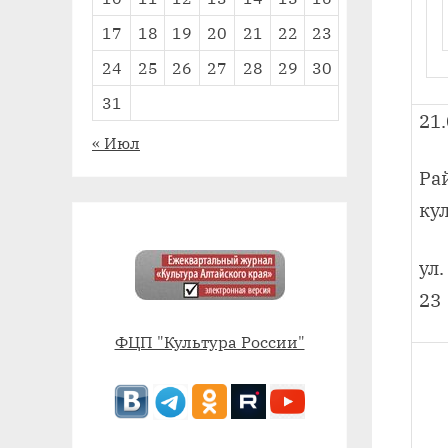
17
18
19
20
21
22
23
24
25
26
27
28
29
30
31
21.
« Июл
Ра
ку
ул
23
ФЦП "Культура России"