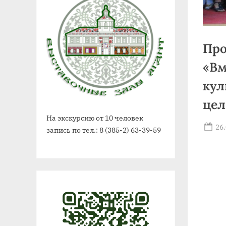
Про
«Вм
кул
цел
На экскурсию от 10 человек
Po
26
запись по тел.: 8 (385-2) 63-39-59
on