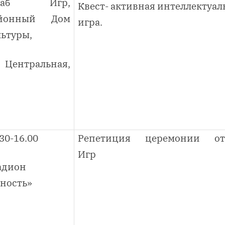
таб Игр,
Квест- активная интеллектуал
йонный Дом
игра.
льтуры,
. Центральная,
30-16.00
Репетиция церемонии от
Игр
адион
ность»