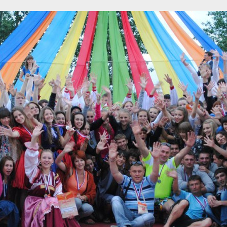
Toggle
sub-
menu