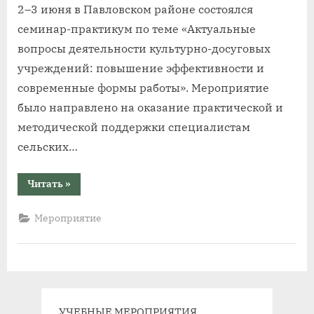
2–3 июня в Павловском районе состоялся
семинар-практикум по теме «Актуальные
вопросы деятельности культурно-досуговых
учреждений: повышение эффективности и
современные формы работы». Мероприятие
было направлено на оказание практической и
методической поддержки специалистам
сельских…
“Культура
Читать
»
на
селе:
в
Мероприятие
Павловском
районе
прошёл
семинар
для
работников
ДК”
УЧЕБНЫЕ МЕРОПРИЯТИЯ