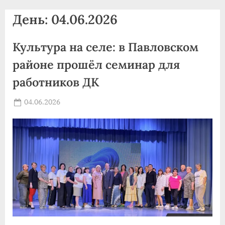
agdnt@yandex.ru
День:
04.06.2026
тел./
факс:
Культура на селе: в Павловском
+7
(3852)
районе прошёл семинар для
63
работников ДК
39
59
Posted
04.06.2026
By
on
news