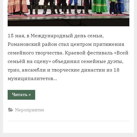
15 мая, в Международный день семьи,
Романовский район стал центром притяжения
семейного творчества. Краевой фестиваль «Всей
семьёй на сцену» объединил семейные дуэты,
трио, ансамбли и творческие династии из 18
муниципалитетов…
“«Всей
Читать
»
семьёй
на
сцену»:
Мероприятие
в
Романовском
районе
выступили
команды
18