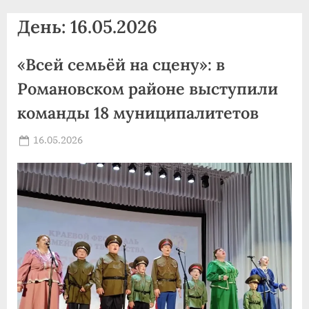
agdnt@yandex.ru
День:
16.05.2026
тел./
факс:
«Всей семьёй на сцену»: в
+7
(3852)
Романовском районе выступили
63
команды 18 муниципалитетов
39
59
Posted
16.05.2026
By
on
news