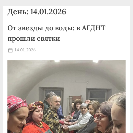
agdnt@yandex.ru
День:
14.01.2026
тел./
факс:
От звезды до воды: в АГДНТ
+7
(3852)
прошли святки
63
39
Posted
14.01.2026
By
on
news
59