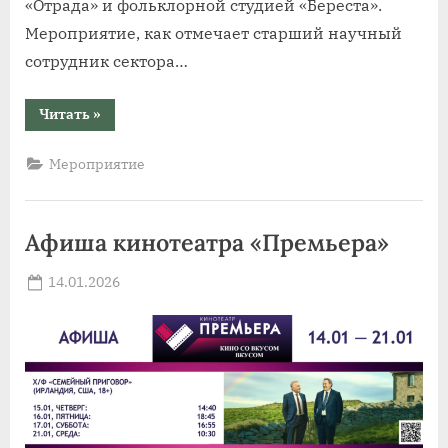
«Отрада» и фольклорной студией «Береста».
Мероприятие, как отмечает старший научный
сотрудник сектора…
“От
Читать
»
звезды
до
воды:
Мероприятие
в
АГДНТ
прошли
святки”
Афиша кинотеатра «Премьера»
Posted
14.01.2026
By
on
news