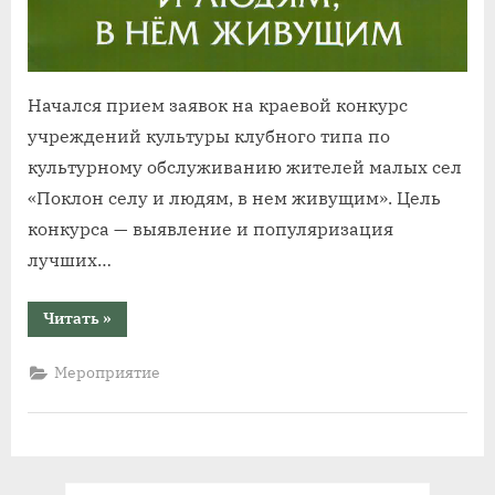
Начался прием заявок на краевой конкурс
учреждений культуры клубного типа по
культурному обслуживанию жителей малых сел
«Поклон селу и людям, в нем живущим». Цель
конкурса — выявление и популяризация
лучших…
“Открыт
Читать
»
приём
заявок
на
Мероприятие
конкурс
«Поклон
селу
и
людям,
в
нем
живущим»”