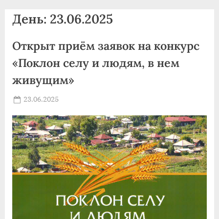
agdnt@yandex.ru
День:
23.06.2025
тел./
факс:
Открыт приём заявок на конкурс
+7
(3852)
«Поклон селу и людям, в нем
63
живущим»
39
59
Posted
23.06.2025
By
on
news