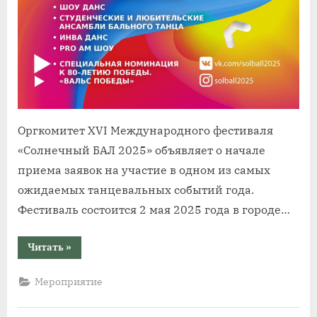
Оргкомитет XVI Международного фестиваля
«Солнечный БАЛ 2025» объявляет о начале
приема заявок на участие в одном из самых
ожидаемых танцевальных событий года.
Фестиваль состоится 2 мая 2025 года в городе…
“XVI
Читать
»
Международный
фестиваль
«Солнечный
Мероприятие
БАЛ
2025»:
приём
заявок