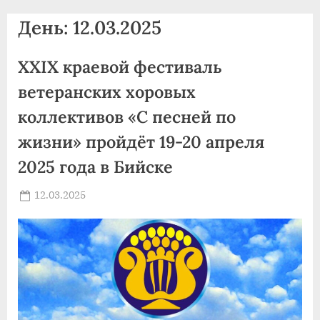
agdnt@yandex.ru
День:
12.03.2025
тел./
факс:
XXIX краевой фестиваль
+7
(3852)
ветеранских хоровых
63
коллективов «С песней по
39
жизни» пройдёт 19-20 апреля
59
2025 года в Бийске
Posted
12.03.2025
By
on
news