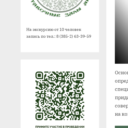
На экскурсию от 10 человек
запись по тел.: 8 (385-2) 63-39-59
Осно
опре
спец
прид
сове
на к