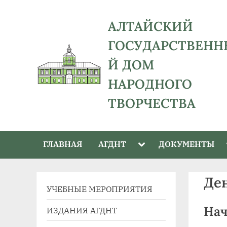
Skip
to
АЛТАЙСКИЙ
content
ГОСУДАРСТВЕНН
Й ДОМ
НАРОДНОГО
ТВОРЧЕСТВА
адрес:
656043,
Toggle
ГЛАВНАЯ
АГДНТ
ДОКУМЕНТЫ
Алтайский
sub-
menu
край,
г.
Де
УЧЕБНЫЕ МЕРОПРИЯТИЯ
Барнаул,
ул.
Нач
ИЗДАНИЯ АГДНТ
Ползунова,