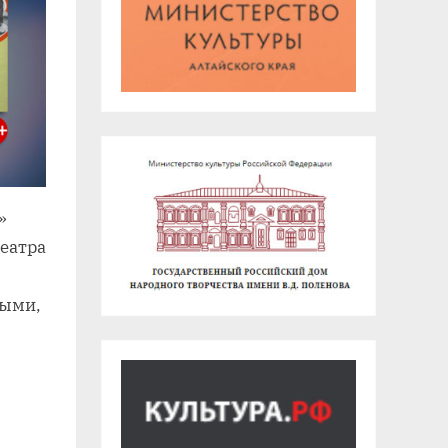
»
театра
ными,