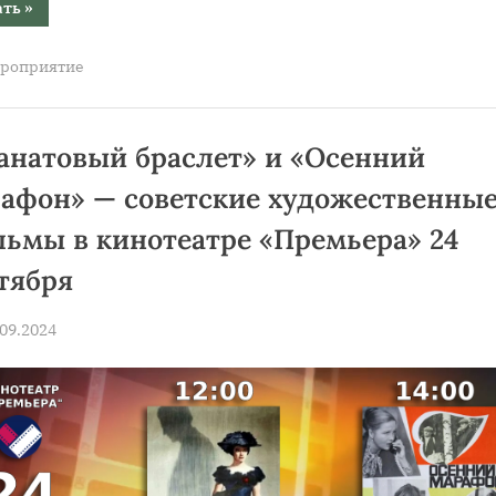
“Начинается
ать
»
приём
заявок
на
роприятие
участие
в
краевом
видеоконкурсе
«Яркий
образ3»”
анатовый браслет» и «Осенний
афон» — советские художественны
ьмы в кинотеатре «Премьера» 24
тября
sted
.09.2024
By
news