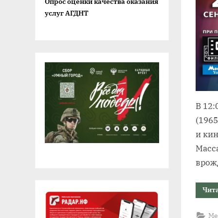
Опрос оценки качества оказания
услуг АГДНТ
В 12
(1965
и ки
Масс
врож
Чит
Ме