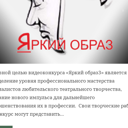
вной целью видеоконкурса «Яркий образ3» является
деление уровня профессионального мастерства
иалистов любительского театрального творчества,
ание нового импульса для дальнейшего
ршенствования их в профессии. Свои творческие ра
онкурс могут представить…