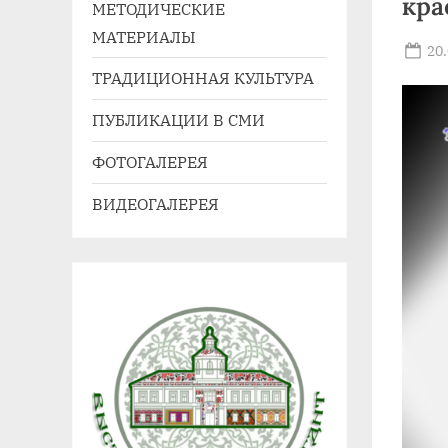
кра
МЕТОДИЧЕСКИЕ
41,
МАТЕРИАЛЫ
e-
Po
20
mail:
on
ТРАДИЦИОННАЯ КУЛЬТУРА
agdnt@yandex.ru
ПУБЛИКАЦИИ В СМИ
тел./
факс:
ФОТОГАЛЕРЕЯ
+7
ВИДЕОГАЛЕРЕЯ
(3852)
63
39
59