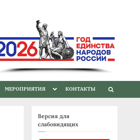
gle
Toggle
МЕРОПРИЯТИЯ
КОНТАКТЫ
Toggle
-
sub-
nu
menu
search
form
Версия для
слабовидящих