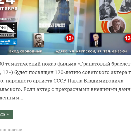
:00 тематический показ фильма «Гранатовый браслет
, 12+) будет посвящен 120-летию советского актера 
но, народного артиста СССР Павла Владимировича
альского. Если актер с прекрасными внешними дан
денным…
“«Гранатовый
ать
»
браслет»
и
«Осенний
роприятие
марафон»