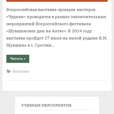
Всероссийская выставка-ярмарка мастеров
«Чудики» проводится в рамках заключительных
мероприятий Всероссийского фестиваля
«Шукшинские дни на Алтае». В 2024 году
выставка пройдет 27 июля на малой родине В.М.
Шукшина в с. Сростки…
“Начался
Читать
»
приём
заявок
на
Выставка
участие
во
Всероссийской
выставке-
ярмарке
мастеров
«Чудики»”
УЧЕБНЫЕ МЕРОПРИЯТИЯ