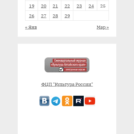
19
20
21
22
23
24
25
26
27
28
29
« Янв
Мар »
ФЦП "Культура России"