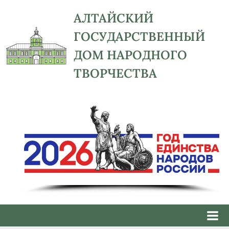
Skip
АЛТАЙСКИЙ
to
ГОСУДАРСТВЕННЫЙ
content
ДОМ НАРОДНОГО
ТВОРЧЕСТВА
адрес:
656043,
Алтайский
край,
г.
Барнаул,
ул.
Ползунова,
41,
e-
mail: