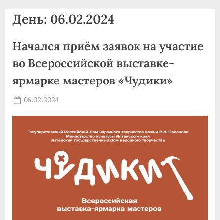
agdnt@yandex.ru
День:
06.02.2024
тел./
факс:
Начался приём заявок на участие
+7
(3852)
во Всероссийской выставке-
63
ярмарке мастеров «Чудики»
39
59
Posted
06.02.2024
By
on
news