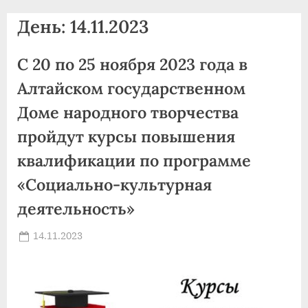
agdnt@yandex.ru
День:
14.11.2023
тел./
факс:
С 20 по 25 ноября 2023 года в
+7
(3852)
Алтайском государственном
63
Доме народного творчества
39
пройдут курсы повышения
59
квалификации по программе
«Социально-культурная
деятельность»
Posted
14.11.2023
By
on
news