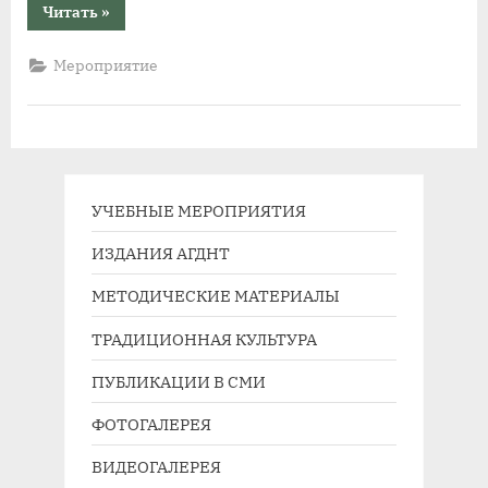
“С
Читать
»
20
по
25
Мероприятие
ноября
2023
года
в
Алтайском
государственном
Доме
народного
творчества
пройдут
УЧЕБНЫЕ МЕРОПРИЯТИЯ
курсы
повышения
ИЗДАНИЯ АГДНТ
квалификации
по
программе
МЕТОДИЧЕСКИЕ МАТЕРИАЛЫ
«Социально-
культурная
деятельность»”
ТРАДИЦИОННАЯ КУЛЬТУРА
ПУБЛИКАЦИИ В СМИ
ФОТОГАЛЕРЕЯ
ВИДЕОГАЛЕРЕЯ