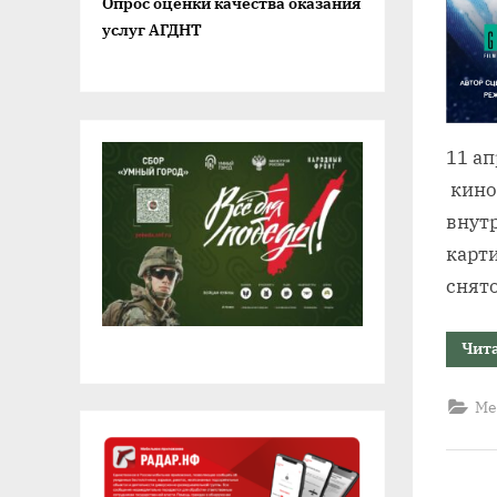
Опрос оценки качества оказания
услуг АГДНТ
11 ап
кино
внут
карт
снят
Чит
Ме