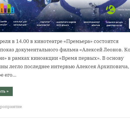
реля в 14.00 в кинотеатре «Премьера» состоится
показ документального фильма «Алексей Леонов. К
ри» в рамках киноакции «Время первых». В основу
ины легло последнее интервью Алексея Архиповича,
ое его…
“Уникальный
ать
»
документальный
фильм
о
роприятие
космонавте
Алексее
Леонове
покажут
в
Барнауле”