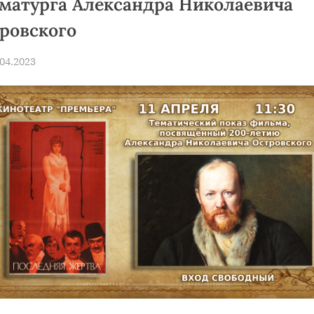
матурга Александра Николаевича
ровского
Toggle
sted
.04.2023
sub-
By
news
menu