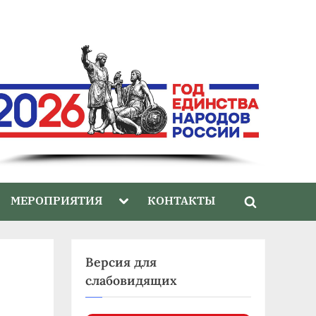
gle
Toggle
МЕРОПРИЯТИЯ
КОНТАКТЫ
Toggle
-
sub-
nu
menu
search
form
Версия для
слабовидящих