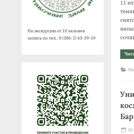
11 ап
темат
снято
назы
На экскурсию от 10 человек
сочи
запись по тел.: 8 (385-2) 63-39-59
Чит
Ме
Уни
кос
Бар
Po
10