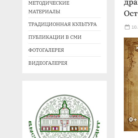
дра
МЕТОДИЧЕСКИЕ
41,
МАТЕРИАЛЫ
Ост
e-
mail:
ТРАДИЦИОННАЯ КУЛЬТУРА
Po
10
agdnt@yandex.ru
on
ПУБЛИКАЦИИ В СМИ
тел./
факс:
ФОТОГАЛЕРЕЯ
+7
ВИДЕОГАЛЕРЕЯ
(3852)
63
39
59