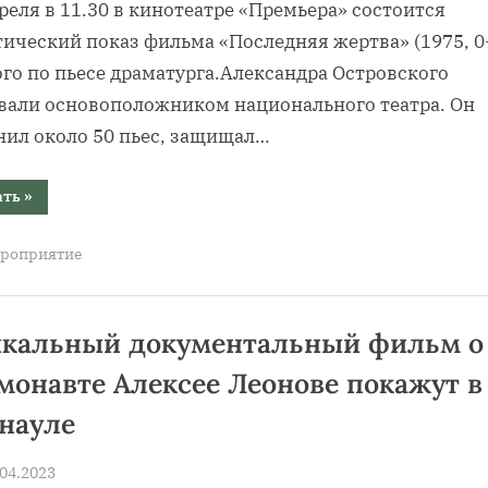
реля в 11.30 в кинотеатре «Премьера» состоится
ический показ фильма «Последняя жертва» (1975, 0+
го по пьесе драматурга.Александра Островского
вали основоположником национального театра. Он
нил около 50 пьес, защищал…
“К
ать
»
200-
летию
со
роприятие
дня
рождения
русского
драматурга
Александра
Николаевича
кальный документальный фильм о
Островского”
монавте Алексее Леонове покажут в
науле
sted
.04.2023