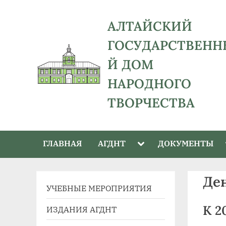
Skip
to
АЛТАЙСКИЙ
content
ГОСУДАРСТВЕНН
Й ДОМ
НАРОДНОГО
ТВОРЧЕСТВА
адрес:
656043,
Toggle
ГЛАВНАЯ
АГДНТ
ДОКУМЕНТЫ
Алтайский
sub-
menu
край,
г.
Де
УЧЕБНЫЕ МЕРОПРИЯТИЯ
Барнаул,
ул.
К 2
ИЗДАНИЯ АГДНТ
Ползунова,