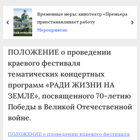
agdnt@yandex.ru
тел./
Временные меры: кинотеатр «Премьера»
факс:
приостанавливает работу
пред
да
+7
Мероприятие
(3852)
63
ПОЛОЖЕНИЕ о проведении
39
59
краевого фестиваля
тематических концертных
программ «РАДИ ЖИЗНИ НА
ЗЕМЛЕ», посвященного 70-летию
Победы в Великой Отечественной
войне.
ПОЛОЖЕНИЕ о проведении краевого фестиваля