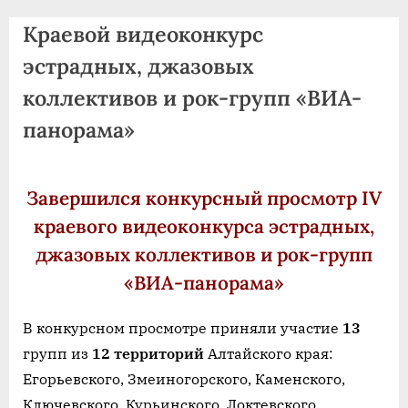
agdnt@yandex.ru
Краевой видеоконкурс
тел./
факс:
эстрадных, джазовых
+7
коллективов и рок-групп «ВИА-
(3852)
панорама»
63
39
59
Завершился конкурсный просмотр IV
краевого видеоконкурса эстрадных,
джазовых коллективов и рок-групп
«ВИА-панорама»
В конкурсном просмотре приняли участие
13
групп из
12 территорий
Алтайского края:
Егорьевского, Змеиногорского, Каменского,
Ключевского, Курьинского, Локтевского,