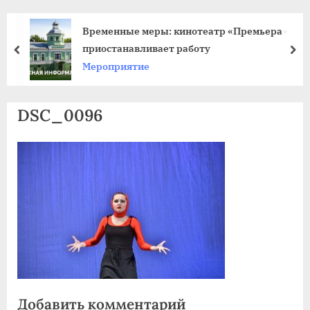
agdnt@yandex.ru
тел./
Временные меры: кинотеатр «Премьера»
факс:
приостанавливает работу
пред
да
+7
Мероприятие
(3852)
63
DSC_0096
39
59
Добавить комментарий