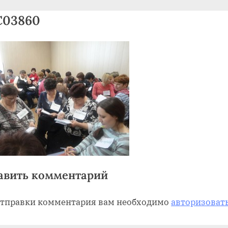
«Успех на Алтае»
C03860
Toggle
sub-
menu
авить комментарий
отправки комментария вам необходимо
авторизоват