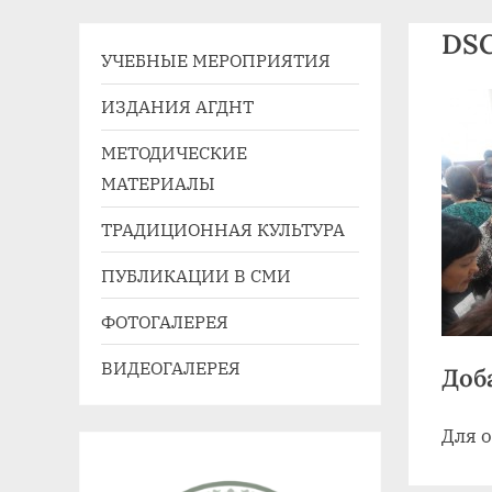
41,
DS
e-
УЧЕБНЫЕ МЕРОПРИЯТИЯ
mail:
agdnt@yandex.ru
ИЗДАНИЯ АГДНТ
тел./
МЕТОДИЧЕСКИЕ
факс:
МАТЕРИАЛЫ
+7
(3852)
ТРАДИЦИОННАЯ КУЛЬТУРА
63
ПУБЛИКАЦИИ В СМИ
39
59
ФОТОГАЛЕРЕЯ
ВИДЕОГАЛЕРЕЯ
Доб
Для 