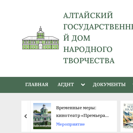
Skip
to
АЛТАЙСКИЙ
content
ГОСУДАРСТВЕНН
Й ДОМ
НАРОДНОГО
ТВОРЧЕСТВА
адрес:
656043,
Toggle
ГЛАВНАЯ
АГДНТ
ДОКУМЕНТЫ
Алтайский
sub-
menu
край,
г.
й –
Временные меры:
Барнаул,
к в крае
кинотеатр «Премьера»
пред
ул.
ый день
приостанавливает
Мероприятие
Ползунова,
работу