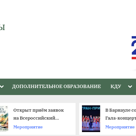
Ы
Toggle
Tog
ДОПОЛНИТЕЛЬНОЕ ОБРАЗОВАНИЕ
КДУ
sub-
sub
menu
me
Открыт приём заявок
В Барнауле со
на Всероссийский
Гала-концерт 
фестиваль
краевого фес
Мероприятие
Мероприятие
любительских театров
«Ступени»