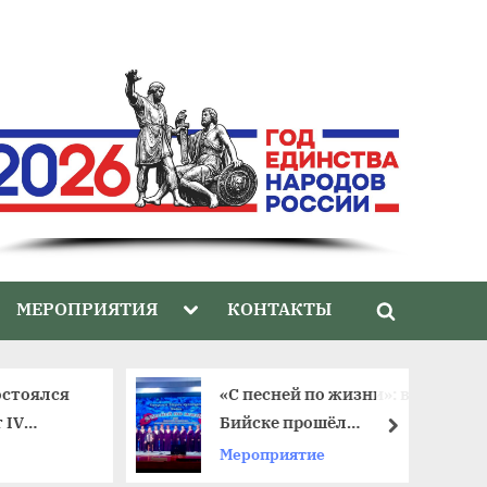
gle
Toggle
МЕРОПРИЯТИЯ
КОНТАКТЫ
Toggle
-
sub-
nu
menu
search
form
стоялся
«С песней по жизни»: в
IV
Бийске прошёл
далее
тиваля
юбилейный фестиваль
Мероприятие
ветеранских хоров